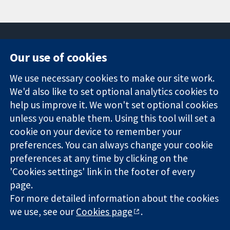
Our use of cookies
11-13 Cavendish
Contact us
We use necessary cookies to make our site work.
Square
News
Trusted
We'd also like to set optional analytics cookies to
London
Press office
evidence.
W1G 0AN
About us
help us improve it. We won't set optional cookies
Informed
ஐக்கிய
Jobs
unless you enable them. Using this tool will set a
decisions.
இராச்சியம்
Cochrane
cookie on your device to remember your
Better health.
Library
preferences. You can always change your cookie
preferences at any time by clicking on the
'Cookies settings' link in the footer of every
The Cochrane Collaboration is a charity (no. 1045921) and a
page.
company limited by guarantee (no. 03044323) registered in
England & Wales. VAT registration number GB 718 2127 49.
For more detailed information about the cookies
we use, see our
Cookies page
.
Copyright © 2026 The Cochrane Collaboration