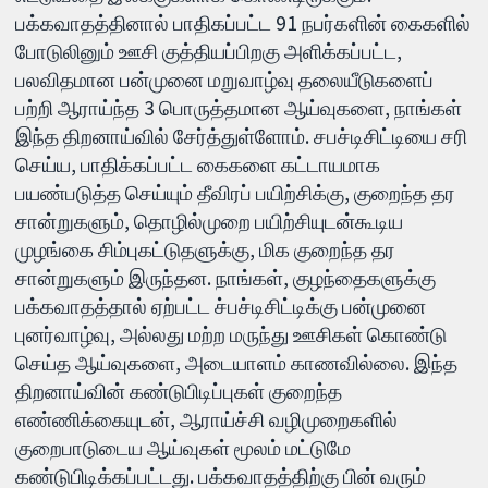
பக்கவாதத்தினால் பாதிகப்பட்ட 91 நபர்களின் கைகளில்
போடுலினும் ஊசி குத்தியப்பிறகு அளிக்கப்பட்ட,
பலவிதமான பன்முனை மறுவாழ்வு தலையீடுகளைப்
பற்றி ஆராய்ந்த 3 பொருத்தமான ஆய்வுகளை, நாங்கள்
இந்த திறனாய்வில் சேர்த்துள்ளோம். சபச்டிசிட்டியை சரி
செய்ய, பாதிக்கப்பட்ட கைகளை கட்டாயமாக
பயண்படுத்த செய்யும் தீவிரப் பயிற்சிக்கு, குறைந்த தர
சான்றுகளும், தொழில்முறை பயிற்சியுடன்கூடிய
முழங்கை சிம்புகட்டுதளுக்கு, மிக குறைந்த தர
சான்றுகளும் இருந்தன. நாங்கள், குழந்தைகளுக்கு
பக்கவாதத்தால் ஏற்பட்ட ச்பச்டிசிட்டிக்கு பன்முனை
புனர்வாழ்வு, அல்லது மற்ற மருந்து ஊசிகள் கொண்டு
செய்த ஆய்வுகளை, அடையாளம் காணவில்லை. இந்த
திறனாய்வின் கண்டுபிடிப்புகள் குறைந்த
எண்ணிக்கையுடன், ஆராய்ச்சி வழிமுறைகளில்
குறைபாடுடைய ஆய்வுகள் மூலம் மட்டுமே
கண்டுபிடிக்கப்பட்டது. பக்கவாதத்திற்கு பின் வரும்