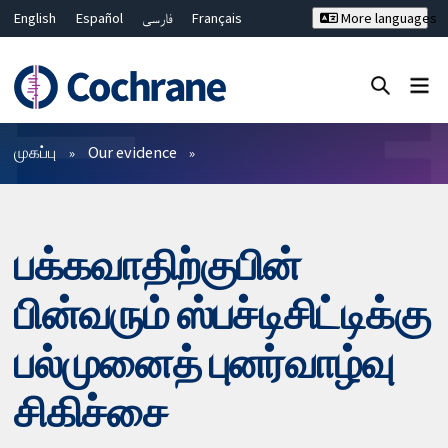
English
Español
فارسی
Français
More languages
Русский
Hrvatski
Deutsch
Bahasa Malaysia
ไทย
繁體中文
简体中文
Close search ✖
வடிகட்டிகள்
முகப்பு
Our evidence
பக்கவாதிற்குபின்
பின்வரும் ஸ்பச்டிசிட்டிக்கு
பல்முனைத் புனர்வாழ்வு
சிகிச்சை