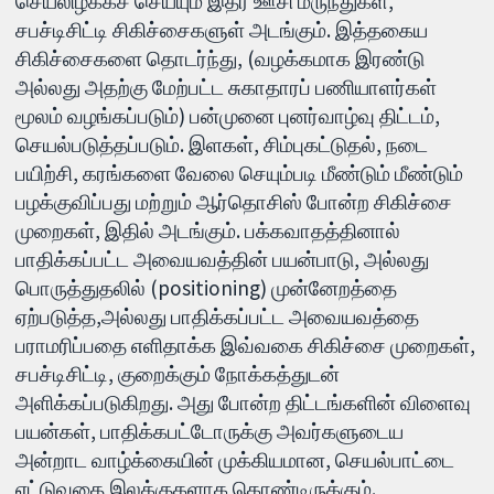
செயலிழக்கச் செய்யும் இதர ஊசி மருந்துகள்,
சபச்டிசிட்டி சிகிச்சைகளுள் அடங்கும். இத்தகைய
சிகிச்சைகளை தொடர்ந்து, (வழக்கமாக இரண்டு
அல்லது அதற்கு மேற்பட்ட சுகாதாரப் பணியாளர்கள்
மூலம் வழங்கப்படும்) பன்முனை புனர்வாழ்வு திட்டம்,
செயல்படுத்தப்படும். இளகள், சிம்புகட்டுதல், நடை
பயிற்சி, கரங்களை வேலை செயும்படி மீண்டும் மீண்டும்
பழக்குவிப்பது மற்றும் ஆர்தொசிஸ் போன்ற சிகிச்சை
முறைகள், இதில் அடங்கும். பக்கவாதத்தினால்
பாதிக்கப்பட்ட அவையவத்தின் பயன்பாடு, அல்லது
பொருத்துதலில் (positioning) முன்னேறத்தை
ஏற்படுத்த,அல்லது பாதிக்கப்பட்ட அவையவத்தை
பராமரிப்பதை எளிதாக்க இவ்வகை சிகிச்சை முறைகள்,
சபச்டிசிட்டி, குறைக்கும் நோக்கத்துடன்
அளிக்கப்படுகிறது. அது போன்ற திட்டங்களின் விளைவு
பயன்கள், பாதிக்கபட்டோருக்கு அவர்களுடைய
அன்றாட வாழ்க்கையின் முக்கியமான, செயல்பாட்டை
எட்டுவதை இலக்குகளாக கொண்டிருக்கும்.