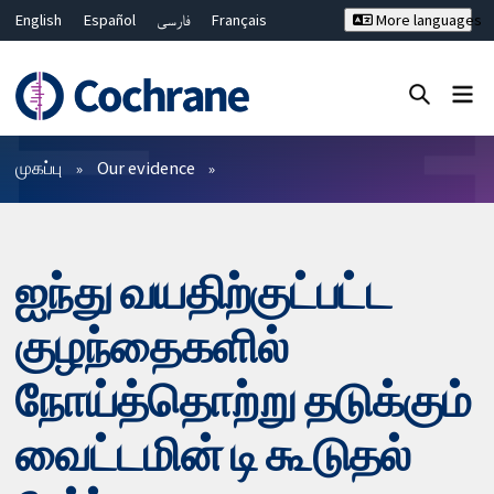
English
Español
فارسی
Français
More languages
Русский
Hrvatski
Deutsch
Bahasa Malaysia
ไทย
繁體中文
简体中文
Close search ✖
வடிகட்டிகள்
முகப்பு
Our evidence
ஐந்து வயதிற்குட்பட்ட
குழந்தைகளில்
நோய்த்தொற்று தடுக்கும்
வைட்டமின் டி கூடுதல்