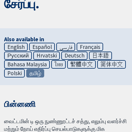
சேர்ப்பு.
Also available in
English
Español
فارسی
Français
Русский
Hrvatski
Deutsch
日本語
Bahasa Malaysia
ไทย
繁體中文
简体中文
Polski
தமிழ்
பின்னணி
வைட்டமின் டி ஒரு நுண்ணூட்டச் சத்து, எலும்பு வளர்ச்சி
மற்றும் நோய் எதிர்ப்பு செயல்பாடுகளுக்கு மிக