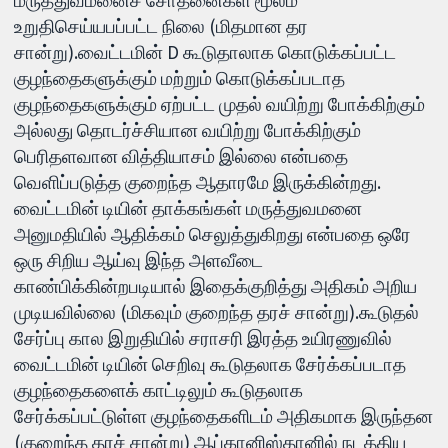
மருத்துவமனைச் சோதனைகள் மூலம்
உறுதிசெய்யபப்பட்ட நிலை (மிதமான தர
சான்று).வைட்டமின் D கூடுதாலாக கொடுக்கப்பட்ட
குழந்தைகளுக்கும் மற்றும் கொடுக்கப்படாத
குழந்தைகளுக்கும் ஏற்பட்ட முதல் வயிற்று போக்கிற்கும்
அல்லது தொடர்ச்சியான வயிற்று போக்கிற்கும்
பெரிதளவான வித்தியாசம் இல்லை என்பதை
வெளிப்படுத்த குறைந்த ஆதாரமே இருக்கின்றது.
வைட்டமின் டியின் தாக்கங்கள் மருத்துவமனை
அனுமதியில் ஆதிக்கம் செலுத்துகிறது என்பதை ஒரே
ஒரு சிறிய ஆய்வு இந்த அளவீடை
காண்பிக்கின்றபடியால் இதைக்குறித்து அதிகம் அறிய
முடியவில்லை (மிகவும் குறைந்த தரச் சான்று).கூடுதல்
சேர்ப்பு கால இறுதியில் சராசரி இரத்த உயிரணுவில்
வைட்டமின் டியின் செறிவு கூடுதலாக சேர்க்கப்படாத
குழந்தைகளைக் காட்டிலும் கூடுதலாக
சேர்க்கப்பட்டுள்ள குழந்தைகளிடம் அதிகமாக இருந்தன
(குறைந்த தரச் சான்று) ஆப்கானிஸ்தானில் நடத்திய