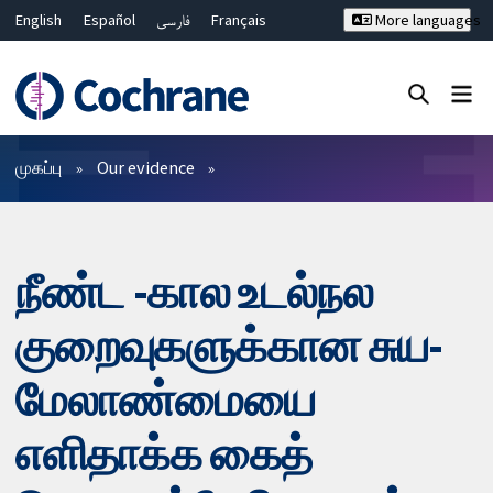
English
Español
فارسی
Français
More languages
Русский
Hrvatski
Deutsch
Bahasa Malaysia
ไทย
繁體中文
简体中文
Close search ✖
வடிகட்டிகள்
முகப்பு
Our evidence
நீண்ட -கால உடல்நல
குறைவுகளுக்கான சுய-
மேலாண்மையை
எளிதாக்க கைத்