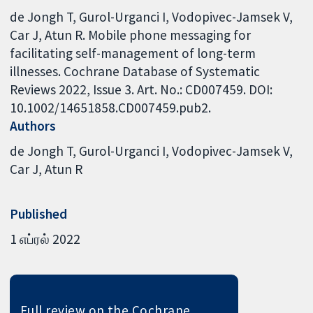
de Jongh T, Gurol-Urganci I, Vodopivec-Jamsek V,
Car J, Atun R. Mobile phone messaging for
facilitating self-management of long-term
illnesses. Cochrane Database of Systematic
Reviews 2022, Issue 3. Art. No.: CD007459. DOI:
10.1002/14651858.CD007459.pub2.
Authors
de Jongh T
Gurol-Urganci I
Vodopivec-Jamsek V
Car J
Atun R
Published
1 எப்ரல் 2022
Full review on the Cochrane