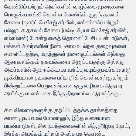
வேண்டும் மற்றும் அவர்களின் வாழ்க்கை முறைகளை
பொருத்தமாக்கி கொள்ள வேண்டும். குறுந் தகவல்
சேவை (ஷார்ட் மெசேஜ் சர்வீஸ், எஸ்எம்எஸ்) மற்றும்
பல்லூடக தகவல் சேவை (மல்டி மீடியா மெசேஜ் சர்வீஸ்,
எம்எம்எஸ்) போன்ற கைத் தொலைப்பேசி பயன்பாடுகள்,
மக்கள் அவர்களின் நீண்ட-கால உடல்நல குறைவுகளை
சமாளிப்பதற்கு, மருந்துகள் நினைவூட்டல்கள் அல்லது
ஆதரவளிக்கும் தகவல்களை அனுப்புவதற்கு அல்லது
அவர்களின் ஆரோக்கிய பராமரிப்பு வழங்குபவர்களோடு
முக்கியமான தகவலை பரிமாறிக் கொள்வதற்கு மற்றும்
பின்னூட்டலை பெறுவதற்கான ஒரு வழியாக ஆதரவு
அளிக்குமா என்பதை இந்த திறனாய்வு ஆராய்ந்தது.
சில விளைவுகளுக்கு குறிப்பிடத்தக்க தாக்கத்தை
காண முடியாமல் போனாலும், இந்த வகையான
பயன்பாடுகள், சில நிபந்தனைகளின் கீழ், நீரிழிவு நோய்,
இரத்த அழுத்தம் மற்றும் ஆஸ்துமா கொண்ட