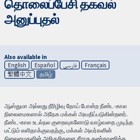
தொலைப்பேசி தகவல்
அனுப்புதல்
Also available in
English
Español
فارسی
Français
繁體中文
தமிழ்
ஆஸ்துமா அல்லது நீரிழிவு நோய் போன்ற நீண்ட-கால
நிலைமைகளால் அநேக மக்கள் அவதிப்படுகின்றனர்.
நீண்ட-கால உடல்நல குறைவுகளோடு வாழ்வதை முடிந்த
மட்டும் எளிதாக்குவதற்கு, மக்கள் அவர்களின்
நிலைமைகளின் அறிகுறிகளை சீராக கண்காணிக்க