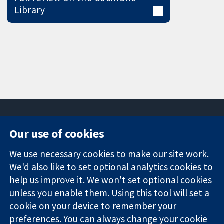
Library
Our use of cookies
11-13 Cavendish
Contact us
We use necessary cookies to make our site work.
Square
News
Trusted
London
Press office
We'd also like to set optional analytics cookies to
evidence.
W1G 0AN
About us
help us improve it. We won't set optional cookies
Informed
ஐக்கிய
Jobs
unless you enable them. Using this tool will set a
decisions.
இராச்சியம்
Cochrane
cookie on your device to remember your
Better health.
Library
preferences. You can always change your cookie