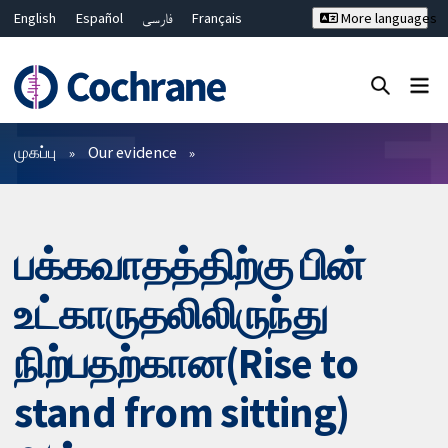
English
Español
فارسی
Français
More languages
Русский
Hrvatski
Deutsch
Bahasa Malaysia
ไทย
繁體中文
简体中文
Close search ✖
வடிகட்டிகள்
முகப்பு
Our evidence
பக்கவாதத்திற்கு பின்
உட்காருதலிலிருந்து
நிற்பதற்கான(Rise to
stand from sitting)