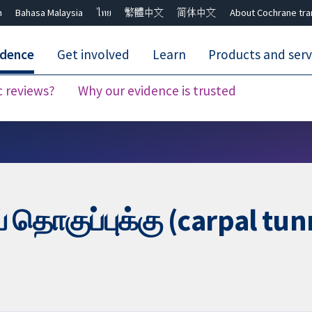
h
Bahasa Malaysia
ไทย
繁體中文
简体中文
About Cochrane tra
idence
Get involved
Learn
Products and serv
c reviews?
Why our evidence is trusted
Close search ✖
 தொகுப்புக்கு (carpal tu