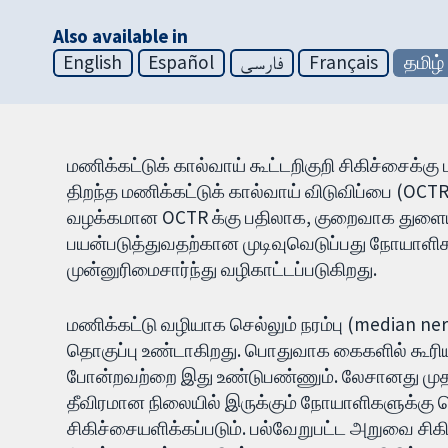
Also available in
English
Español
فارسی
Français
தமிழ்
மணிக்கட்டுக் கால்வாய் கூட்டறிகுறி சிகிச்சைக்
திறந்த மணிக்கட்டுக் கால்வாய் விடுவிப்பை (O
வழக்கமான OCTR க்கு பதிலாக, குறைவாக துளையி
பயன்படுத்துவதற்கான முடிவுவெடுப்பது நோயாளிக
முன்னுரிமைசார்ந்து வழிகாட்டப்படுகிறது.
மணிக்கட்டு வழியாக செல்லும் நரம்பு (median ne
தொகுப்பு உண்டாகிறது. பொதுவாக கைகளில் கூரிய 
போன்றவற்றை இது உண்டுபண்ணும். லேசானது முதல
தீவிரமான நிலையில் இருக்கும் நோயாளிகளுக்கு
சிகிச்சையளிக்கப்படும். பல்வேறுபட்ட அறுவை சி