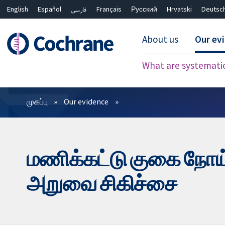
English
Español
فارسی
Français
Русский
Hrvatski
Deutsc
About us
Our ev
What are systemati
வடிகட்டிகள்
முகப்பு
Our evidence
மணிக்கட்டு குகை நோய்
அறுவை சிகிச்சை