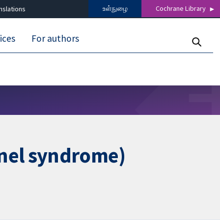
உள்நுழை
Cochrane Library
nslations
ices
For authors
nnel syndrome)