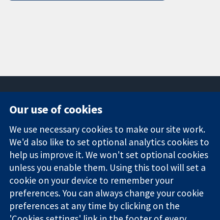
Our use of cookies
11-13 Cavendish
Contact us
We use necessary cookies to make our site work.
Square
News
Trusted
London
Press office
We'd also like to set optional analytics cookies to
evidence.
W1G 0AN
About us
help us improve it. We won't set optional cookies
Informed
ஐக்கிய
Jobs
unless you enable them. Using this tool will set a
decisions.
இராச்சியம்
Cochrane
cookie on your device to remember your
Better health.
Library
preferences. You can always change your cookie
preferences at any time by clicking on the
'Cookies settings' link in the footer of every