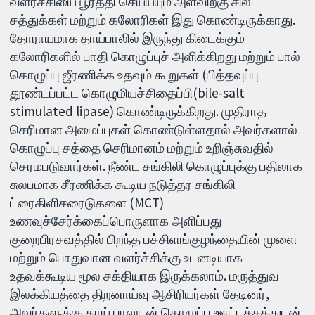
வளர்ச்சியை பூர்த்தி செய்யயும் அளவிற்கு சில
சத்துக்கள் மற்றும் கலோரிகள் இது கொண்டிருக்காது.
தோராயமாக தாய்பாலில் இருந்து கிடைக்கும்
கலோரிகளில் பாதி கொழுப்புச் அளிக்கிறது மற்றும் பால்
கொழுப்பு ஜீரணிக்க உதவும் கூறுகள் (பித்தவுப்பு
தூண்டப்பட்ட கொழுமியச்சிதைப்பி(bile-salt
stimulated lipase) கொண்டிருக்கிறது. முதிராத
செரிமான அமைப்புகள் கொண்டுள்ளதால் அவர்களால்
கொழுப்பு சத்தை செரிமானம் மற்றும் உறிஞ்சுவதில்
செரமபடுவார்கள். நீண்ட சங்கிலி கொழுப்புக்கு பதிலாக
சுலபமாக சீரணிக்க கூடிய நடுத்தர சங்கிலி
ட்ரைகிளிசரைடுகளை (MCT)
உணவுச்சேர்க்கைப்பொருளாக அளிப்பது
குறைபிரசவத்தில் பிறந்த பச்சிளங்குழந்தையின் முளை
மற்றும் பொதுவான வளர்ச்சிக்கு உடனடியாக
உதவக்கூடிய மூல சக்தியாக இருக்கலாம். மருத்துவ
இலக்கியத்தை திறனாய்வு ஆசிரியர்கள் தேடினர்,
அவர்களுக்கு தாய் பாலுடன் கொழுப்பு ஊட்டச்சத்துடன்