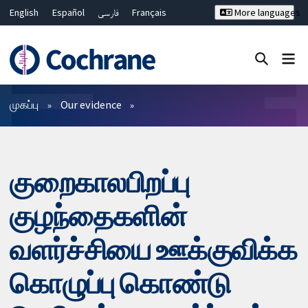
English
Español
فارسی
Français
More languages
Русский
Hrvatski
Deutsch
Bahasa Malaysia
ไทย
繁體中文
简体中文
Close search ✖
வடிகட்டிகள்
முகப்பு
Our evidence
குறைகாலபிறப்பு
குழந்தைகளின்
வளர்ச்சியை ஊக்குவிக்க
கொழுப்பு கொண்டு