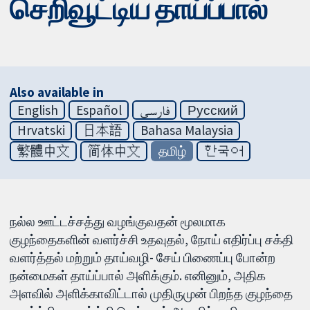
செறிவூட்டிய தாய்ப்பால்
Also available in
English
Español
فارسی
Русский
Hrvatski
日本語
Bahasa Malaysia
繁體中文
简体中文
தமிழ்
한국어
நல்ல ஊட்டச்சத்து வழங்குவதன் மூலமாக
குழந்தைகளின் வளர்ச்சி உதவுதல், நோய் எதிர்ப்பு சக்தி
வளர்த்தல் மற்றும் தாய்வழி- சேய் பிணைப்பு போன்ற
நன்மைகள் தாய்ப்பால் அளிக்கும். எனினும், அதிக
அளவில் அளிக்காவிட்டால் முதிருமுன் பிறந்த குழந்தை