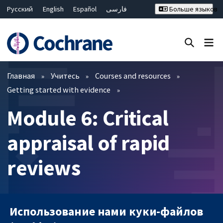
Русский
English
Español
فارسی
Больше языков
Français
Hrvatski
Deutsch
Bahasa Malaysia
ไทย
繁體中文
简体中文
Закрыть поиск ✖
Фильтры
Главная
Учитесь
Courses and resources
Getting started with evidence
Module 6: Critical
appraisal of rapid
reviews
Использование нами куки-файлов