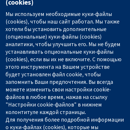
(cookies)
Log in and start module
Мы используем необходимые куки-файлы
(cookies), чтобы наш сайт работал. Мы также
хотели бы установить дополнительные
(опциональные) куки-файлы (cookies)
аналитики, чтобы улучшить его. Мы не будем
11-13 Cavendish
Связаться с
устанавливать опциональные куки-файлы
Square
нами
(cookies), если вы их не включите. С помощью
Надёжные
London
Новости
этого инструмента на Вашем устройстве
доказательства
W1G 0AN
Пресс-
Информированные
United Kingdom
служба
будет установлен файл cookie, чтобы
решения
О нас
запомнить Ваши предпочтения. Вы всегда
Во благо
Работа
можете изменить свои настройки cookie-
здоровья
Cochrane
файлов в любое время, нажав на ссылку
Library
"Настройки cookie-файлов" в нижнем
колонтитуле каждой страницы.
Для получения более подробной информации
The Cochrane Collaboration is a charity (no. 1045921) and a
о куки-файлах (cookies), которые мы
company limited by guarantee (no. 03044323) registered in