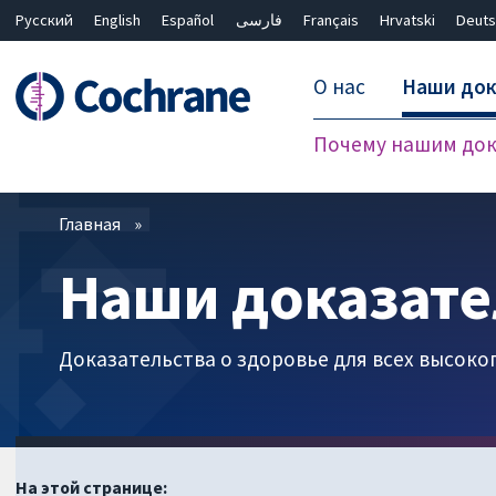
Русский
English
Español
فارسی
Français
Hrvatski
Deuts
О нас
Наши док
Почему нашим док
Фильтры
Главная
Наши доказате
Доказательства о здоровье для всех высоко
На этой странице: