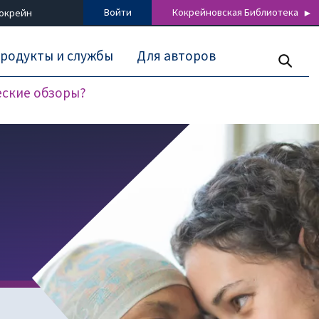
Войти
Кокрейновская Библиотека
Кокрейн
родукты и службы
Для авторов
еские обзоры?