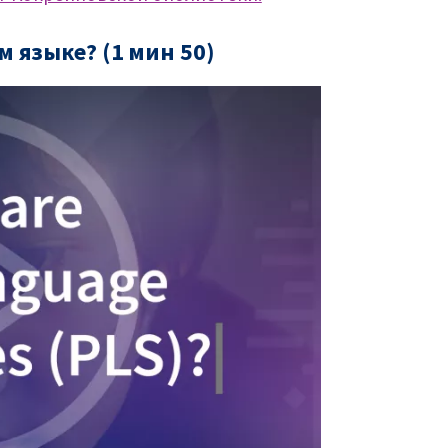
м языке? (1 мин 50)