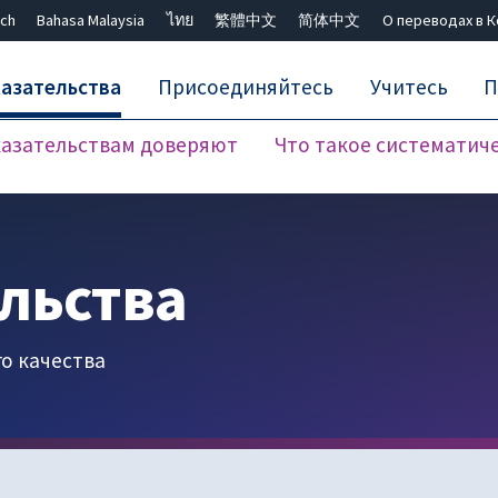
ch
Bahasa Malaysia
ไทย
繁體中文
简体中文
О переводах в 
азательства
Присоединяйтесь
Учитесь
П
азательствам доверяют
Что такое систематич
Закрыть поиск ✖
льства
го качества