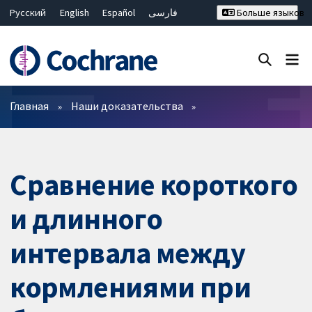
Русский
English
Español
فارسی
Больше языков
Français
Hrvatski
Deutsch
Bahasa Malaysia
ไทย
繁體中文
简体中文
Закрыть поиск ✖
Фильтры
Главная
Наши доказательства
Сравнение короткого
и длинного
интервала между
кормлениями при