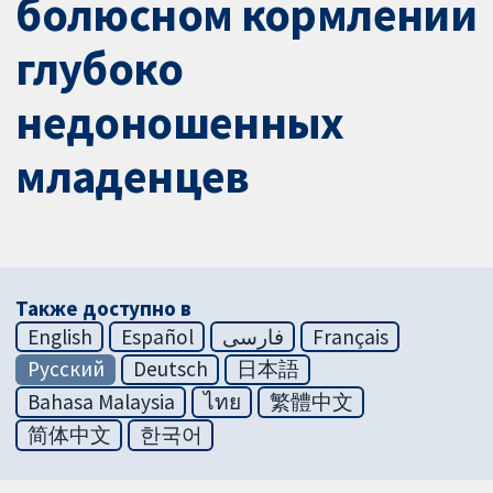
болюсном кормлении
глубоко
недоношенных
младенцев
Также доступно в
English
Español
فارسی
Français
Русский
Deutsch
日本語
Bahasa Malaysia
ไทย
繁體中文
简体中文
한국어