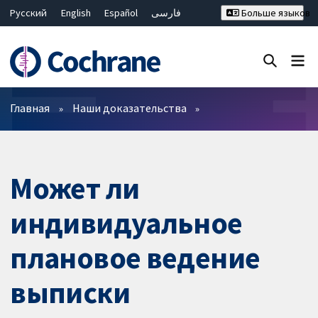
Русский
English
Español
فارسی
Больше языков
Français
Hrvatski
Deutsch
Bahasa Malaysia
ไทย
繁體中文
简体中文
Закрыть поиск ✖
Фильтры
Главная
Наши доказательства
Может ли
индивидуальное
плановое ведение
выписки