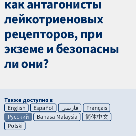
как антагонисты
лейкотриеновых
рецепторов, при
экземе и безопасны
ли они?
Также доступно в
English
Español
فارسی
Français
Русский
Bahasa Malaysia
简体中文
Polski