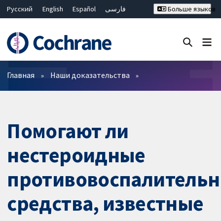
Русский
English
Español
فارسی
Больше языков
Français
Hrvatski
Deutsch
Bahasa Malaysia
ไทย
繁體中文
简体中文
Закрыть поиск ✖
Фильтры
Главная
Наши доказательства
Помогают ли
нестероидные
противовоспалитель
средства, известные