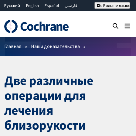
Русский
English
Español
فارسی
Больше языков
Français
Hrvatski
Deutsch
Bahasa Malaysia
ไทย
繁體中文
简体中文
Закрыть поиск ✖
Фильтры
Главная
Наши доказательства
Две различные
операции для
лечения
близорукости