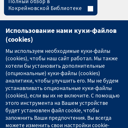
Полный обзор в
Кокрейновской Библиотеке
Использование нами куки-файлов
(cookies)
Мы используем необходимые куки-файлы
(cookies), чтобы наш сайт работал. Мы также
хотели бы установить дополнительные
(опциональные) куки-файлы (cookies)
аналитики, чтобы улучшить его. Мы не будем
11-13 Cavendish
Связаться с
устанавливать опциональные куки-файлы
Square
нами
(cookies), если вы их не включите. С помощью
Надёжные
London
Новости
этого инструмента на Вашем устройстве
доказательства
W1G 0AN
Пресс-
Информированные
будет установлен файл cookie, чтобы
United Kingdom
служба
решения
О нас
запомнить Ваши предпочтения. Вы всегда
Во благо
Работа
можете изменить свои настройки cookie-
здоровья