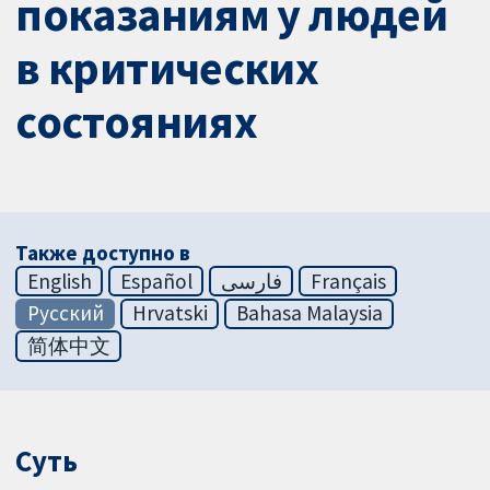
показаниям у людей
в критических
состояниях
Также доступно в
English
Español
فارسی
Français
Русский
Hrvatski
Bahasa Malaysia
简体中文
Суть