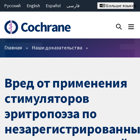
Русский
English
Español
فارسی
Больше языков
Français
Hrvatski
Deutsch
Bahasa Malaysia
ไทย
繁體中文
简体中文
Закрыть поиск ✖
Фильтры
Главная
Наши доказательства
Вред от применения
стимуляторов
эритропоэза по
незарегистрированн