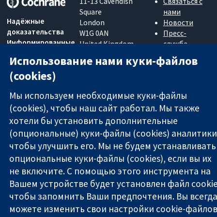
11-13 Cavendish
Связаться с
Square
нами
Надёжные
London
Новости
доказательства
W1G 0AN
Пресс-
Информированные
United Kingdom
служба
решения
О нас
Использование нами куки-файлов
Во благо
Работа
(cookies)
здоровья
Cochrane
Library
Мы используем необходимые куки-файлы
(cookies), чтобы наш сайт работал. Мы также
хотели бы установить дополнительные
The Cochrane Collaboration is a charity (no. 1045921) and a
(опциональные) куки-файлы (cookies) аналитики
company limited by guarantee (no. 03044323) registered in
England & Wales. VAT registration number GB 718 2127 49.
чтобы улучшить его. Мы не будем устанавливать
опциональные куки-файлы (cookies), если вы их
Copyright © 2026 The Cochrane Collaboration
не включите. С помощью этого инструмента на
Условия использования веб-сайта
|
Отказ от
Вашем устройстве будет установлен файл cookie
ответственности
|
Конфиденциальность
|
Политика
чтобы запомнить Ваши предпочтения. Вы всегд
использования куки-файлов
|
Настройки куки-файлов
можете изменить свои настройки cookie-файло