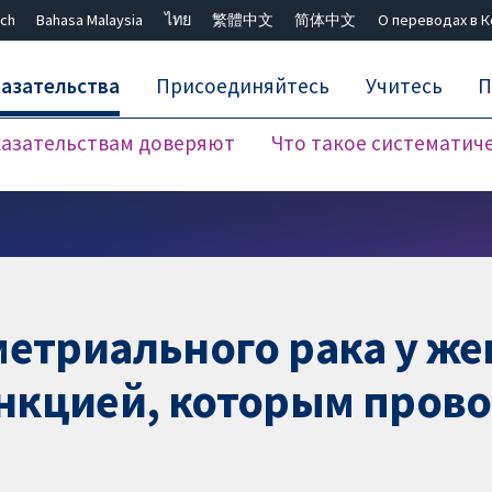
ch
Bahasa Malaysia
ไทย
繁體中文
简体中文
О переводах в 
азательства
Присоединяйтесь
Учитесь
П
азательствам доверяют
Что такое систематич
Закрыть поиск ✖
метриального рака у ж
нкцией, которым пров