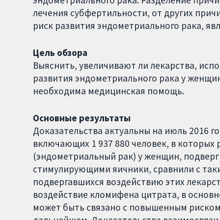
эндометриального рака. Разделение причи
лечения субфертильности, от других прич
риск развития эндометриального рака, яв
Цель обзора
Выяснить, увеличивают ли лекарства, исп
развития эндометриального рака у женщи
необходима медицинская помощь.
Основные результаты
Доказательства актуальны на июль 2016 го
включающих 1 937 880 человек, в которых 
(эндометриальный рак) у женщин, подвер
стимулирующими яичники, сравнили с так
подвергавшихся воздействию этих лекарств
воздействие кломифена цитрата, в основно
может быть связано с повышенным риском
дальнейшем. Доказательства взаимосвязи