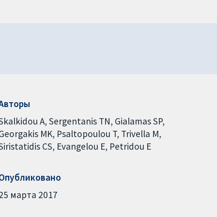
Авторы
Skalkidou A
Sergentanis TN
Gialamas SP
Georgakis MK
Psaltopoulou T
Trivella M
Siristatidis CS
Evangelou E
Petridou E
Опубликовано
25 марта 2017