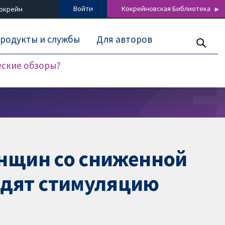
Войти
Кокрейновская Библиотека
Кокрейн
родукты и службы
Для авторов
еские обзоры?
енщин со сниженной
одят стимуляцию