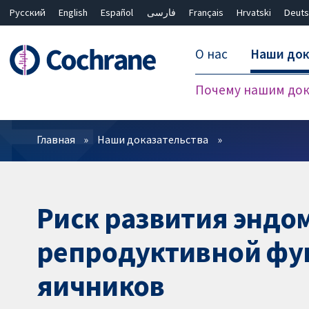
Русский
English
Español
فارسی
Français
Hrvatski
Deuts
О нас
Наши док
Почему нашим док
Фильтры
Главная
Наши доказательства
Риск развития эндо
репродуктивной фу
яичников