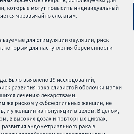
нных эффектов лекарств, используемых для
ин, которые могут повысить индивидуальный
ляется чрезвычайно сложным.
ользуемые для стимуляции овуляции, риск
н, которым для наступления беременности
да. Было выявлено 19 исследований,
риск развития рака слизистой оболочки матки
гшихся лечению лекарствами,
им же риском у субфертильных женщин, не
, и у женщин из популяции в целом. В целом,
м, в высоких дозах и повторных циклах,
 развития эндометриального рака в
 между воздействием гонадотропинов и