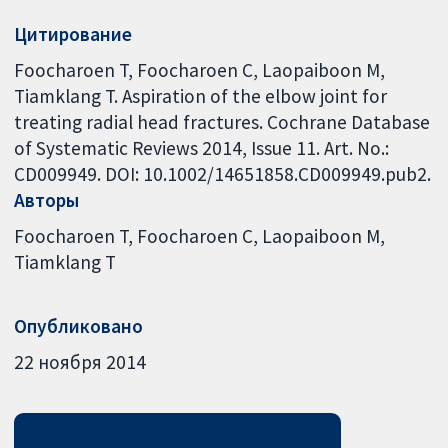
Цитирование
Foocharoen T, Foocharoen C, Laopaiboon M,
Tiamklang T. Aspiration of the elbow joint for
treating radial head fractures. Cochrane Database
of Systematic Reviews 2014, Issue 11. Art. No.:
CD009949. DOI: 10.1002/14651858.CD009949.pub2.
Авторы
Foocharoen T
Foocharoen C
Laopaiboon M
Tiamklang T
Опубликовано
22 ноября 2014