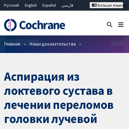
Русский
English
Español
فارسی
Больше языков
Français
Hrvatski
Deutsch
Bahasa Malaysia
ไทย
繁體中文
简体中文
Закрыть поиск ✖
Фильтры
Главная
Наши доказательства
Аспирация из
локтевого сустава в
лечении переломов
головки лучевой