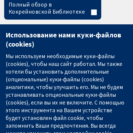
Полный обзор в
Кокрейновской Библиотеке
Использование нами куки-файлов
(cookies)
Мы используем необходимые куки-файлы
(cookies), чтобы наш сайт работал. Мы также
хотели бы установить дополнительные
(опциональные) куки-файлы (cookies)
аналитики, чтобы улучшить его. Мы не будем
11-13 Cavendish
Связаться с
устанавливать опциональные куки-файлы
Square
нами
(cookies), если вы их не включите. С помощью
Надёжные
London
Новости
этого инструмента на Вашем устройстве
доказательства
W1G 0AN
Пресс-
Информированные
будет установлен файл cookie, чтобы
United Kingdom
служба
решения
О нас
запомнить Ваши предпочтения. Вы всегда
Во благо
Работа