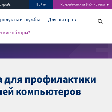
Войти
Кокрейновская Библиотека
Кокрейн
родукты и службы
Для авторов
еские обзоры?
за для профилактики
елей компьютеров