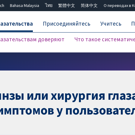
ch
Bahasa Malaysia
ไทย
繁體中文
简体中文
О переводах в 
азательства
Присоединяйтесь
Учитесь
П
азательствам доверяют
Что такое систематич
Закрыть поиск ✖
инзы или хирургия гла
симптомов у пользоват