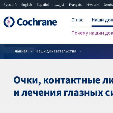
Русский
English
Español
فارسی
Français
Hrvatski
Deuts
О нас
Наши док
Почему нашим док
Фильтры
Главная
Наши доказательства
Очки, контактные л
и лечения глазных 