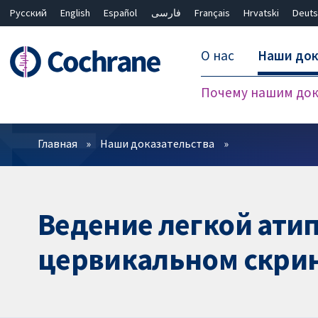
Русский
English
Español
فارسی
Français
Hrvatski
Deuts
О нас
Наши док
Почему нашим док
Фильтры
Главная
Наши доказательства
Ведение легкой ати
цервикальном скри