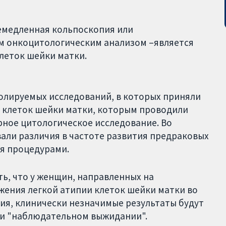
немедленная кольпоскопия или
м онкоцитологическим анализом –является
леток шейки матки.
лируемых исследований, в которых приняли
ей клеток шейки матки, которым проводили
ное цитологическое исследование. Во
али различия в частоте развития предраковых
я процедурами.
ь, что у женщин, направленных на
ения легкой атипии клеток шейки матки во
ия, клинически незначимые результаты будут
ри "наблюдательном выжидании".