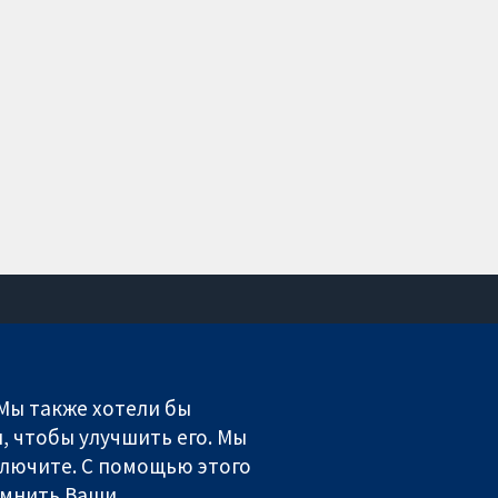
Связаться с нами
Новости
 Мы также хотели бы
Пресс-служба
, чтобы улучшить его. Мы
О нас
включите. С помощью этого
Работа
омнить Ваши
Cochrane Library