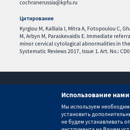
cochranerussia@kpfu.ru
Цитирование
Kyrgiou M, Kalliala I, Mitra A, Fotopoulou C,
M, Arbyn M, Paraskevaidis E. Immediate referra
minor cervical cytological abnormalities in t
Systematic Reviews 2017, Issue 1. Art. No.: 
Использование нами 
Мы используем необходимы
установить дополнительны
Надёжные доказательства
Информированные решения
не будем устанавливать оп
Во благо здоровья
инструмента на Вашем уст