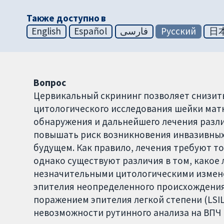
Также доступно в
English
Español
فارسی
Русский
日
Вопрос
Цервикальный скрининг позволяет снизить
цитологического исследования шейки матк
обнаружения и дальнейшего лечения разл
повышать риск возникновения инвазивных
будущем. Как правило, лечения требуют т
однако существуют различия в том, какое
незначительными цитологическими измене
эпителия неопределенного происхождения
поражением эпителия легкой степени (LSIL
невозможности рутинного анализа на ВПЧ 