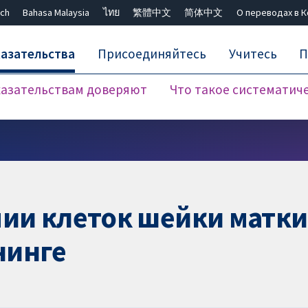
ch
Bahasa Malaysia
ไทย
繁體中文
简体中文
О переводах в 
азательства
Присоединяйтесь
Учитесь
П
азательствам доверяют
Что такое систематич
Закрыть поиск ✖
пии клеток шейки матк
нинге