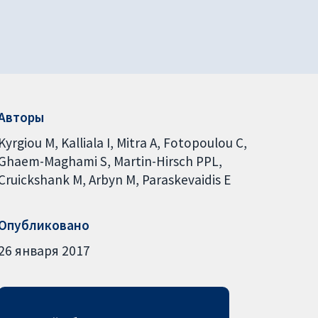
Авторы
Kyrgiou M
Kalliala I
Mitra A
Fotopoulou C
Ghaem-Maghami S
Martin-Hirsch PPL
Cruickshank M
Arbyn M
Paraskevaidis E
Опубликовано
26 января 2017