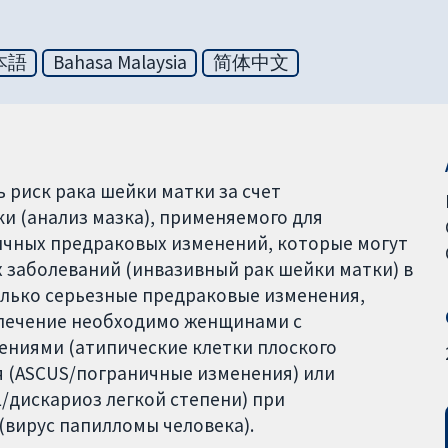
本語
Bahasa Malaysia
简体中文
 риск рака шейки матки за счет
и (анализ мазка), применяемого для
ичных предраковых изменений, которые могут
 заболеваний (инвазивный рак шейки матки) в
олько серьезные предраковые изменения,
 лечение необходимо женщинами с
ниями (атипические клетки плоского
 (ASCUS/пограничные изменения) или
/дискариоз легкой степени) при
(вирус папилломы человека).