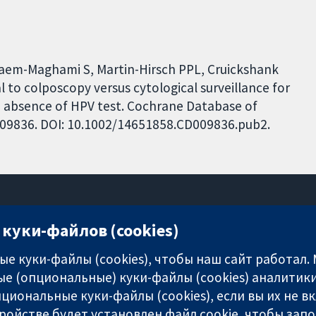
 Ghaem-Maghami S, Martin-Hirsch PPL, Cruickshank
l to colposcopy versus cytological surveillance for
he absence of HPV test. Cochrane Database of
CD009836. DOI: 10.1002/14651858.CD009836.pub2.
куки-файлов (cookies)
11-13 Cavendish Square
London
е куки-файлы (cookies), чтобы наш сайт работал.
W1G 0AN
е (опциональные) куки-файлы (cookies) аналитики
United Kingdom
циональные куки-файлы (cookies), если вы их не 
ройстве будет установлен файл cookie, чтобы зап