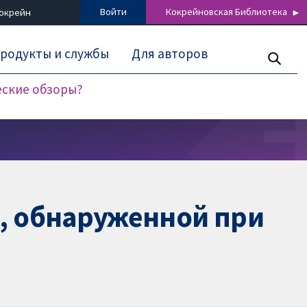
Войти
Кокрейновская Библиотека
Кокрейн
родукты и службы
Для авторов
еские обзоры?
и, обнаруженной при