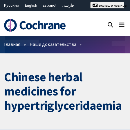
Русский
English
Español
فارسی
Больше языков
Français
Hrvatski
Deutsch
Bahasa Malaysia
ไทย
繁體中文
简体中文
Закрыть поиск ✖
Фильтры
Главная
Наши доказательства
Chinese herbal
medicines for
hypertriglyceridaemia