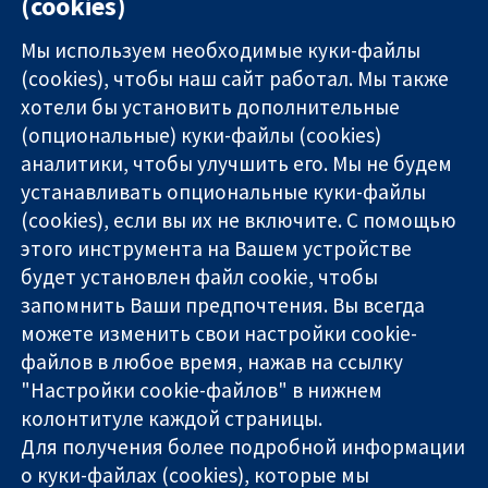
(cookies)
Мы используем необходимые куки-файлы
(cookies), чтобы наш сайт работал. Мы также
хотели бы установить дополнительные
(опциональные) куки-файлы (cookies)
аналитики, чтобы улучшить его. Мы не будем
11-13 Cavendish
Связаться с
устанавливать опциональные куки-файлы
Square
нами
(cookies), если вы их не включите. С помощью
Надёжные
London
Новости
этого инструмента на Вашем устройстве
доказательства
W1G 0AN
Пресс-
Информированные
United Kingdom
служба
будет установлен файл cookie, чтобы
решения
О нас
запомнить Ваши предпочтения. Вы всегда
Во благо
Работа
можете изменить свои настройки cookie-
здоровья
Cochrane
файлов в любое время, нажав на ссылку
Library
"Настройки cookie-файлов" в нижнем
колонтитуле каждой страницы.
Для получения более подробной информации
The Cochrane Collaboration is a charity (no. 1045921) and a
о куки-файлах (cookies), которые мы
company limited by guarantee (no. 03044323) registered in