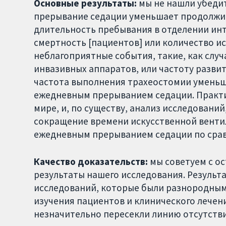
Основные результаты:
мы не нашли убеди
прерывание седации уменьшает продолжит
длительность пребывания в отделении инт
смертность [пациентов] или количество и
неблагоприятные события, такие, как слу
инвазивных аппаратов, или частоту разви
частота выполнения трахеостомии уменьши
ежедневным прерыванием седации. Практик
мире, и, по существу, анализ исследовани
сокращение времени искусственной вентиля
ежедневным прерыванием седации по сравн
Качество доказательств:
мы советуем с о
результаты нашего исследования. Результ
исследований, которые были разнородным
изучения пациентов и клинического лечен
незначительно пересекли линию отсутств