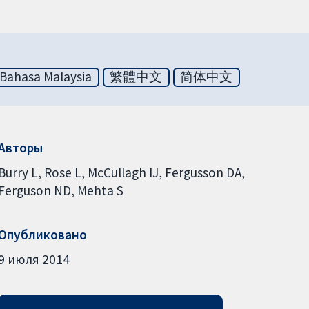
Bahasa Malaysia
繁體中文
简体中文
Авторы
Burry L
Rose L
McCullagh IJ
Fergusson DA
Ferguson ND
Mehta S
Опубликовано
9 июля 2014