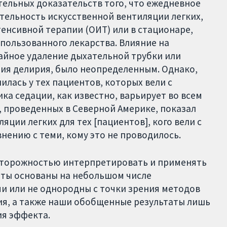
тельных доказательств того, что ежедневное
ельность искусственной вентиляции легких,
енсивной терапии (ОИТ) или в стационаре,
спользованного лекарства. Влияние на
чайное удаление дыхательной трубки или
тия делирия, было неопределенным. Однако,
лась у тех пациентов, которых вели с
а седации, как известно, варьирует во всем
й, проведенных в Северной Америке, показал
ции легких для тех [пациентов], кого вели с
ению с теми, кому это не проводилось.
сторожностью интерпретировать и применять
аты основаны на небольшом числе
и или не однородны с точки зрения методов
ия, а также наши обобщенные результаты лишь
ия эффекта.