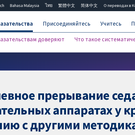
ch
Bahasa Malaysia
ไทย
繁體中文
简体中文
О переводах в 
азательства
Присоединяйтесь
Учитесь
П
азательствам доверяют
Что такое систематич
Закрыть поиск ✖
евное прерывание сед
тельных аппаратах у к
нию с другими методик