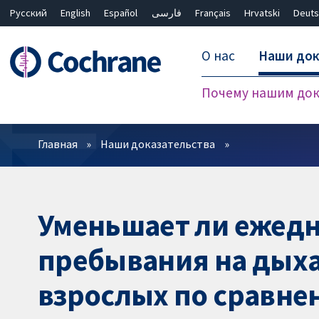
Русский
English
Español
فارسی
Français
Hrvatski
Deuts
О нас
Наши док
Почему нашим док
Фильтры
Главная
Наши доказательства
Уменьшает ли ежедн
пребывания на дыха
взрослых по сравне