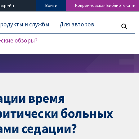
Войти
Кокрейновская Библиотека
Кокрейн
родукты и службы
Для авторов
еские обзоры?
ации время
ритически больных
ами седации?