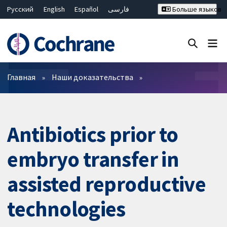
Русский
English
Español
فارسی
Больше языков
Français
Hrvatski
Deutsch
Bahasa Malaysia
ไทย
繁體中文
简体中文
Закрыть поиск ✖
Фильтры
Главная
Наши доказательства
Antibiotics prior to
embryo transfer in
assisted reproductive
technologies