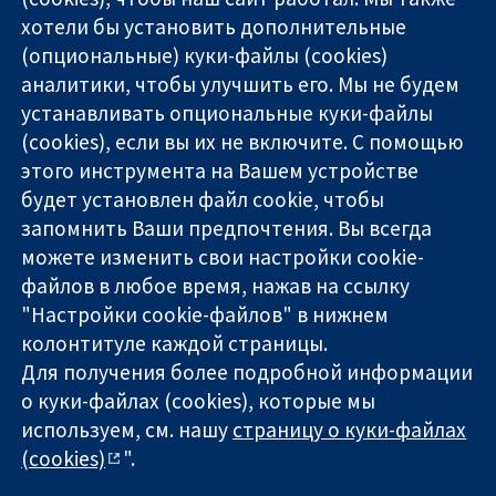
хотели бы установить дополнительные
(опциональные) куки-файлы (cookies)
аналитики, чтобы улучшить его. Мы не будем
11-13 Cavendish
Связаться с
устанавливать опциональные куки-файлы
Square
нами
(cookies), если вы их не включите. С помощью
Надёжные
London
Новости
этого инструмента на Вашем устройстве
доказательства
W1G 0AN
Пресс-
Информированные
United Kingdom
служба
будет установлен файл cookie, чтобы
решения
О нас
запомнить Ваши предпочтения. Вы всегда
Во благо
Работа
можете изменить свои настройки cookie-
здоровья
Cochrane
файлов в любое время, нажав на ссылку
Library
"Настройки cookie-файлов" в нижнем
колонтитуле каждой страницы.
Для получения более подробной информации
The Cochrane Collaboration is a charity (no. 1045921) and a
о куки-файлах (cookies), которые мы
company limited by guarantee (no. 03044323) registered in
England & Wales. VAT registration number GB 718 2127 49.
используем, см. нашу
страницу о куки-файлах
(cookies)
".
Copyright © 2026 The Cochrane Collaboration