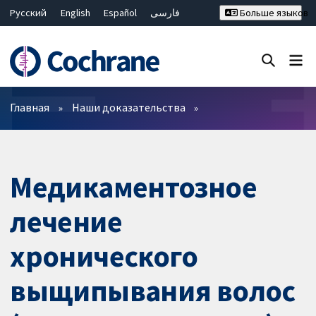
Русский
English
Español
فارسی
Больше языков
Français
Hrvatski
Deutsch
Bahasa Malaysia
ไทย
繁體中文
简体中文
Закрыть поиск ✖
Фильтры
Главная
Наши доказательства
Медикаментозное
лечение
хронического
выщипывания волос