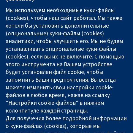
Мы используем необходимые куки-файлы
(cookies), чтобы наш сайт работал. Мы также
хотели бы установить дополнительные
(опциональные) куки-файлы (cookies)
аналитики, чтобы улучшить его. Мы не будем
11-13 Cavendish
Связаться с
устанавливать опциональные куки-файлы
Square
нами
(cookies), если вы их не включите. С помощью
Надёжные
London
Новости
этого инструмента на Вашем устройстве
доказательства
W1G 0AN
Пресс-
Информированные
United Kingdom
служба
будет установлен файл cookie, чтобы
решения
О нас
запомнить Ваши предпочтения. Вы всегда
Во благо
Работа
можете изменить свои настройки cookie-
здоровья
Cochrane
файлов в любое время, нажав на ссылку
Library
"Настройки cookie-файлов" в нижнем
колонтитуле каждой страницы.
Для получения более подробной информации
The Cochrane Collaboration is a charity (no. 1045921) and a
о куки-файлах (cookies), которые мы
company limited by guarantee (no. 03044323) registered in
England & Wales. VAT registration number GB 718 2127 49.