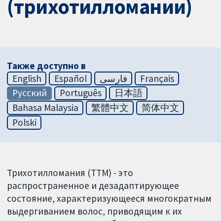
(трихотилломании)
Также доступно в
English
Español
فارسی
Français
Русский
Português
日本語
Bahasa Malaysia
繁體中文
简体中文
Polski
Трихотилломания (ТТМ) - это
распространенное и дезадаптирующее
состояние, характеризующееся многократным
выдергиванием волос, приводящим к их