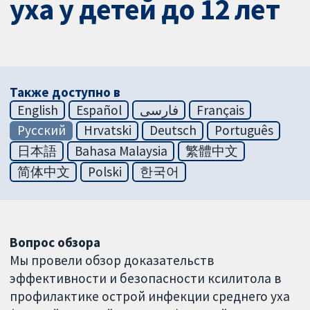
уха у детей до 12 лет
Также доступно в
English
Español
فارسی
Français
Русский
Hrvatski
Deutsch
Português
日本語
Bahasa Malaysia
繁體中文
简体中文
Polski
한국어
Вопрос обзора
Мы провели обзор доказательств
эффективности и безопасности ксилитола в
профилактике острой инфекции среднего уха