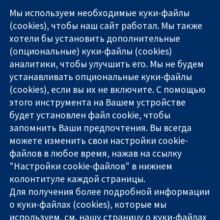
Мы используем необходимые куки-файлы
(cookies), чтобы наш сайт работал. Мы также
хотели бы установить дополнительные
(опциональные) куки-файлы (cookies)
аналитики, чтобы улучшить его. Мы не будем
11-13 Cavendish
Связаться с
устанавливать опциональные куки-файлы
Square
нами
(cookies), если вы их не включите. С помощью
Надёжные
London
Новости
этого инструмента на Вашем устройстве
доказательства
W1G 0AN
Пресс-
Информированные
будет установлен файл cookie, чтобы
United Kingdom
служба
решения
О нас
запомнить Ваши предпочтения. Вы всегда
Во благо
Работа
можете изменить свои настройки cookie-
здоровья
Cochrane
файлов в любое время, нажав на ссылку
Library
"Настройки cookie-файлов" в нижнем
колонтитуле каждой страницы.
Для получения более подробной информации
The Cochrane Collaboration is a charity (no. 1045921) and a
о куки-файлах (cookies), которые мы
company limited by guarantee (no. 03044323) registered in
England & Wales. VAT registration number GB 718 2127 49.
используем, см. нашу
страницу о куки-файлах