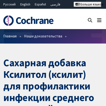
Русский
English
Español
فارسی
Больше языков
Français
Hrvatski
Deutsch
Bahasa Malaysia
ไทย
繁體中文
简体中文
Закрыть поиск ✖
Фильтры
Главная
Наши доказательства
Сахарная добавка
Ксилитол (ксилит)
для профилактики
инфекции среднего