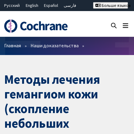
Русский
English
Español
فارسی
Больше языков
Français
Hrvatski
Deutsch
Bahasa Malaysia
ไทย
繁體中文
简体中文
Закрыть поиск ✖
Фильтры
Главная
Наши доказательства
Методы лечения
гемангиом кожи
(скопление
небольших