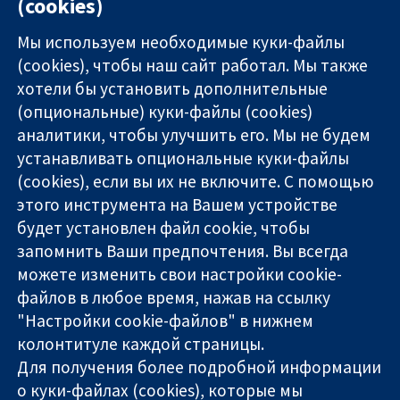
(cookies)
Мы используем необходимые куки-файлы
(cookies), чтобы наш сайт работал. Мы также
хотели бы установить дополнительные
(опциональные) куки-файлы (cookies)
аналитики, чтобы улучшить его. Мы не будем
11-13 Cavendish
Связаться с
устанавливать опциональные куки-файлы
Square
нами
(cookies), если вы их не включите. С помощью
Надёжные
London
Новости
этого инструмента на Вашем устройстве
доказательства
W1G 0AN
Пресс-
Информированные
будет установлен файл cookie, чтобы
United Kingdom
служба
решения
О нас
запомнить Ваши предпочтения. Вы всегда
Во благо
Работа
можете изменить свои настройки cookie-
здоровья
Cochrane
файлов в любое время, нажав на ссылку
Library
"Настройки cookie-файлов" в нижнем
колонтитуле каждой страницы.
Для получения более подробной информации
The Cochrane Collaboration is a charity (no. 1045921) and a
о куки-файлах (cookies), которые мы
company limited by guarantee (no. 03044323) registered in