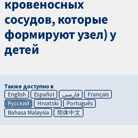
кровеносных
сосудов, которые
формируют узел) у
детей
Также доступно в
English
Español
فارسی
Français
Русский
Hrvatski
Português
Bahasa Malaysia
简体中文