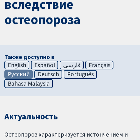
вследствие
остеопороза
Также доступно в
English
Español
فارسی
Français
Русский
Deutsch
Português
Bahasa Malaysia
Актуальность
Остеопороз характеризуется истончением и