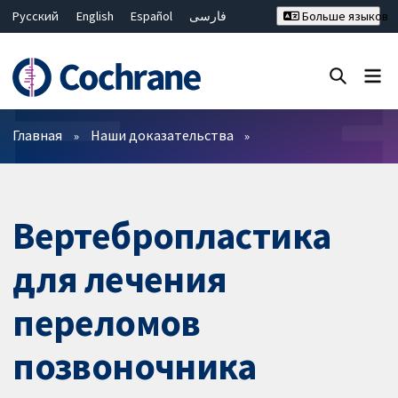
Русский
English
Español
فارسی
Больше языков
Français
Hrvatski
Deutsch
Bahasa Malaysia
ไทย
繁體中文
简体中文
Закрыть поиск ✖
Фильтры
Главная
Наши доказательства
Вертебропластика
для лечения
переломов
позвоночника