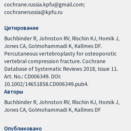
cochrane.russia.kpfu@gmail.com;
cochranerussia@kpfu.ru
Цитирование
Buchbinder R, Johnston RV, Rischin KJ, Homik J,
Jones CA, Golmohammadi K, Kallmes DF.
Percutaneous vertebroplasty for osteoporotic
vertebral compression fracture. Cochrane
Database of Systematic Reviews 2018, Issue 11.
Art. No.: CD006349. DOI:
10.1002/14651858.CD006349.pub4.
Авторы
Buchbinder R
Johnston RV
Rischin KJ
Homik J
Jones CA
Golmohammadi K
Kallmes DF
Опубликовано