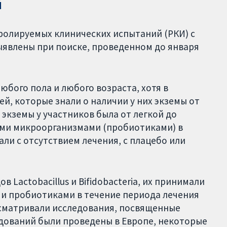
й
олируемых клинических испытаний (РКИ) с
ыявлены при поиске, проведенном до января
юбого пола и любого возраста, хотя в
й, которые знали о наличии у них экземы от
экземы у участников была от легкой до
ыми микроорганизмами (пробиотиками) в
ли с отсутствием лечения, с плацебо или
 Lactobacillus и Bifidobacteria, их принимали
ми пробиотиками в течение периода лечения
ассматривали исследования, посвященные
дований были проведены в Европе, некоторые