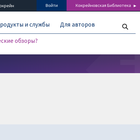
Войти
Кокрейновская Библиотека
Кокрейн
родукты и службы
Для авторов
еские обзоры?