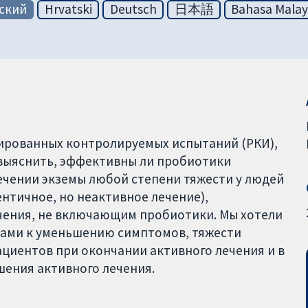
ский
Hrvatski
Deutsch
日本語
Bahasa Malay
ированных контролируемых испытаний (РКИ),
 выяснить, эффективны ли пробиотики
лечении экземы любой степени тяжести у людей
ентичное, но неактивное лечение),
ечения, не включающим пробиотики. Мы хотели
ками к уменьшению симптомов, тяжести
ациентов при окончании активного лечения и в
шения активного лечения.