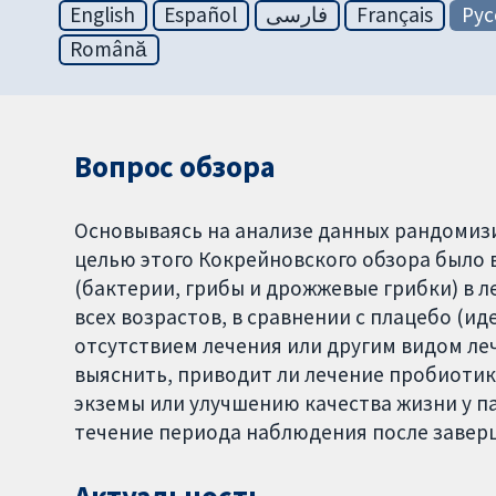
English
Español
فارسی
Français
Рус
Română
Вопрос обзора
Основываясь на анализе данных рандомиз
целью этого Кокрейновского обзора было
(бактерии, грибы и дрожжевые грибки) в 
всех возрастов, в сравнении с плацебо (ид
отсутствием лечения или другим видом л
выяснить, приводит ли лечение пробиоти
экземы или улучшению качества жизни у п
течение периода наблюдения после завер