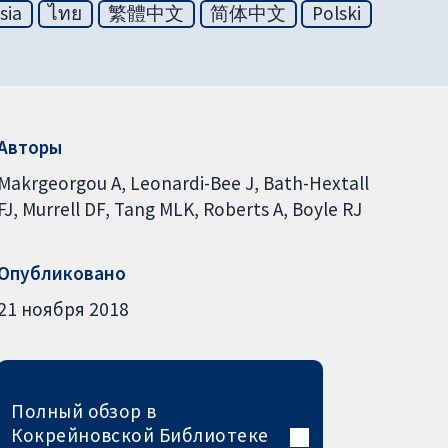
sia
ไทย
繁體中文
简体中文
Polski
Авторы
Makrgeorgou A
Leonardi-Bee J
Bath-Hextall
FJ
Murrell DF
Tang MLK
Roberts A
Boyle RJ
Опубликовано
21 ноября 2018
Полный обзор в
Кокрейновской Библиотеке