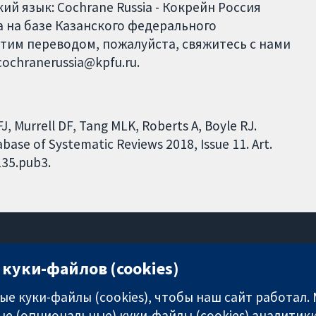
й язык: Cochrane Russia - Кокрейн Россия
 на базе Казанского федерального
этим переводом, пожалуйста, свяжитесь с нами
cochranerussia@kpfu.ru.
, Murrell DF, Tang MLK, Roberts A, Boyle RJ.
base of Systematic Reviews 2018, Issue 11. Art.
135.pub3.
куки-файлов (cookies)
11-13 Cavendish Square
London
е куки-файлы (cookies), чтобы наш сайт работал.
W1G 0AN
е (опциональные) куки-файлы (cookies) аналитики