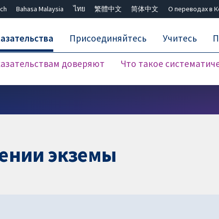
ch
Bahasa Malaysia
ไทย
繁體中文
简体中文
О переводах в 
азательства
Присоединяйтесь
Учитесь
П
азательствам доверяют
Что такое систематич
Закрыть поиск ✖
ении экземы