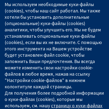
Мы используем необходимые куки-файлы
(cookies), чтобы наш сайт работал. Мы также
хотели бы установить дополнительные
(опциональные) куки-файлы (cookies)
аналитики, чтобы улучшить его. Мы не будем
11-13 Cavendish
Связаться с
устанавливать опциональные куки-файлы
Square
нами
(cookies), если вы их не включите. С помощью
Надёжные
London
Новости
этого инструмента на Вашем устройстве
доказательства
W1G 0AN
Пресс-
Информированные
будет установлен файл cookie, чтобы
United Kingdom
служба
решения
О нас
запомнить Ваши предпочтения. Вы всегда
Во благо
Работа
можете изменить свои настройки cookie-
здоровья
Cochrane
файлов в любое время, нажав на ссылку
Library
"Настройки cookie-файлов" в нижнем
колонтитуле каждой страницы.
Для получения более подробной информации
The Cochrane Collaboration is a charity (no. 1045921) and a
о куки-файлах (cookies), которые мы
company limited by guarantee (no. 03044323) registered in
используем, см. нашу
страницу о куки-файлах
England & Wales. VAT registration number GB 718 2127 49.