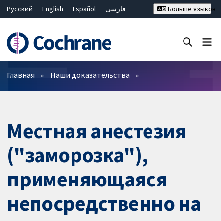
Русский
English
Español
فارسی
Больше языков
Français
Hrvatski
Deutsch
Bahasa Malaysia
ไทย
繁體中文
简体中文
Закрыть поиск ✖
Фильтры
Главная
Наши доказательства
Местная анестезия
("заморозка"),
применяющаяся
непосредственно на