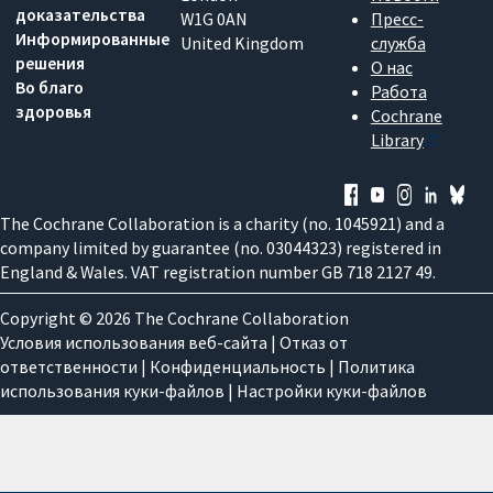
доказательства
W1G 0AN
Пресс-
Информированные
United Kingdom
служба
решения
О нас
Во благо
Работа
здоровья
Cochrane
Library
The Cochrane Collaboration is a charity (no. 1045921) and a
company limited by guarantee (no. 03044323) registered in
England & Wales. VAT registration number GB 718 2127 49.
Copyright © 2026 The Cochrane Collaboration
Условия использования веб-сайта
|
Отказ от
ответственности
|
Конфиденциальность
|
Политика
использования куки-файлов
|
Настройки куки-файлов