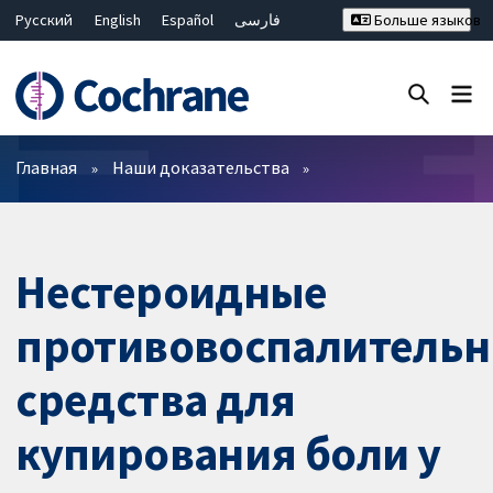
Русский
English
Español
فارسی
Больше языков
Français
Hrvatski
Deutsch
Bahasa Malaysia
ไทย
繁體中文
简体中文
Закрыть поиск ✖
Фильтры
Главная
Наши доказательства
Нестероидные
противовоспалитель
средства для
купирования боли у