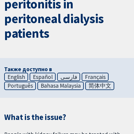
peritonitis in
peritoneal dialysis
patients
Также доступно в
English
Español
فارسی
Français
Português
Bahasa Malaysia
简体中文
What is the issue?