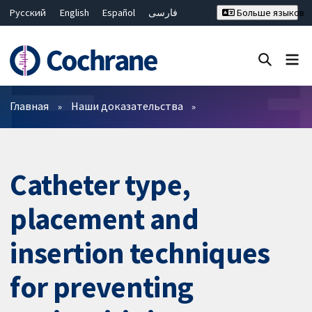
Русский
English
Español
فارسی
Больше языков
Français
Hrvatski
Deutsch
Bahasa Malaysia
ไทย
繁體中文
简体中文
Закрыть поиск ✖
Фильтры
Главная
Наши доказательства
Catheter type,
placement and
insertion techniques
for preventing