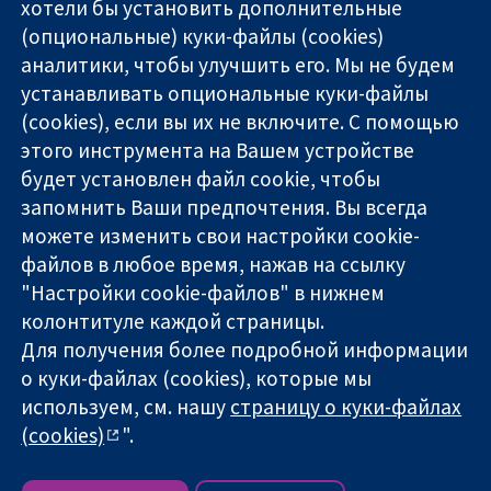
хотели бы установить дополнительные
(опциональные) куки-файлы (cookies)
аналитики, чтобы улучшить его. Мы не будем
11-13 Cavendish
Связаться с
устанавливать опциональные куки-файлы
Square
нами
(cookies), если вы их не включите. С помощью
Надёжные
London
Новости
этого инструмента на Вашем устройстве
доказательства
W1G 0AN
Пресс-
Информированные
будет установлен файл cookie, чтобы
United Kingdom
служба
решения
О нас
запомнить Ваши предпочтения. Вы всегда
Во благо
Работа
можете изменить свои настройки cookie-
здоровья
Cochrane
файлов в любое время, нажав на ссылку
Library
"Настройки cookie-файлов" в нижнем
колонтитуле каждой страницы.
Для получения более подробной информации
The Cochrane Collaboration is a charity (no. 1045921) and a
о куки-файлах (cookies), которые мы
company limited by guarantee (no. 03044323) registered in
используем, см. нашу
страницу о куки-файлах
England & Wales. VAT registration number GB 718 2127 49.
(cookies)
".
Copyright © 2026 The Cochrane Collaboration
Условия использования веб-сайта
|
Отказ от