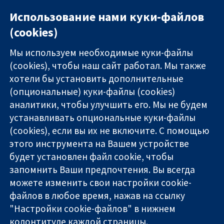
Использование нами куки-файлов
(cookies)
Мы используем необходимые куки-файлы
(cookies), чтобы наш сайт работал. Мы также
хотели бы установить дополнительные
(опциональные) куки-файлы (cookies)
аналитики, чтобы улучшить его. Мы не будем
11-13 Cavendish
Связаться с
устанавливать опциональные куки-файлы
Square
нами
(cookies), если вы их не включите. С помощью
Надёжные
London
Новости
этого инструмента на Вашем устройстве
доказательства
W1G 0AN
Пресс-
Информированные
United Kingdom
служба
будет установлен файл cookie, чтобы
решения
О нас
запомнить Ваши предпочтения. Вы всегда
Во благо
Работа
можете изменить свои настройки cookie-
здоровья
Cochrane
файлов в любое время, нажав на ссылку
Library
"Настройки cookie-файлов" в нижнем
колонтитуле каждой страницы.