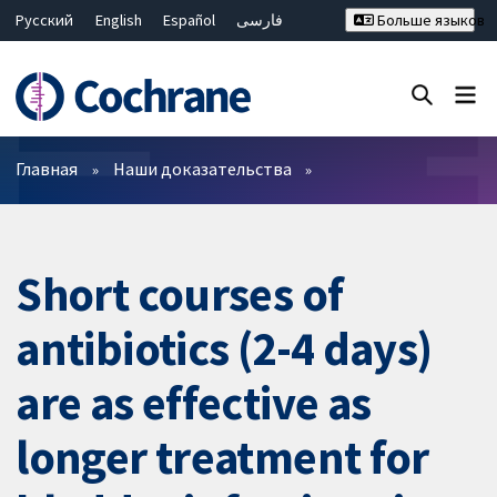
Русский
English
Español
فارسی
Больше языков
Français
Hrvatski
Deutsch
Bahasa Malaysia
ไทย
繁體中文
简体中文
Закрыть поиск ✖
Фильтры
Главная
Наши доказательства
Short courses of
antibiotics (2-4 days)
are as effective as
longer treatment for