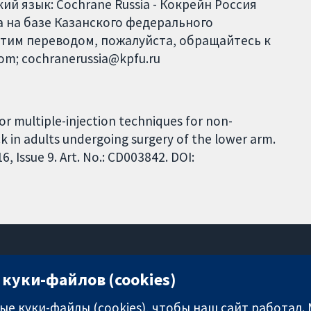
й язык: Cochrane Russia - Кокрейн Россия
 на базе Казанского федерального
этим переводом, пожалуйста, обращайтесь к
com; cochranerussia@kpfu.ru
 or multiple-injection techniques for non-
ck in adults undergoing surgery of the lower arm.
 Issue 9. Art. No.: CD003842. DOI:
куки-файлов (cookies)
11-13 Cavendish Square
London
е куки-файлы (cookies), чтобы наш сайт работал.