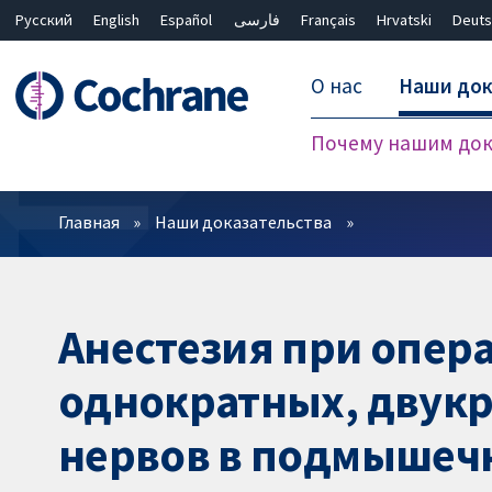
Русский
English
Español
فارسی
Français
Hrvatski
Deuts
О нас
Наши док
Почему нашим док
Фильтры
Главная
Наши доказательства
Анестезия при опера
однократных, двукр
нервов в подмышеч