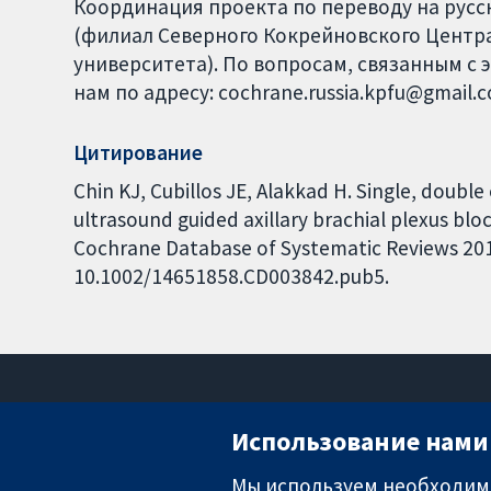
Координация проекта по переводу на русски
(филиал Северного Кокрейновского Центра
университета). По вопросам, связанным с 
нам по адресу: cochrane.russia.kpfu@gmail.
Цитирование
Chin KJ, Cubillos JE, Alakkad H. Single, double
ultrasound guided axillary brachial plexus blo
Cochrane Database of Systematic Reviews 2016,
10.1002/14651858.CD003842.pub5.
Использование нами 
Мы используем необходимы