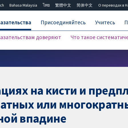
ch
Bahasa Malaysia
ไทย
繁體中文
简体中文
О переводах в 
азательства
Присоединяйтесь
Учитесь
П
азательствам доверяют
Что такое систематич
Закрыть поиск ✖
циях на кисти и предп
атных или многократн
ной впадине