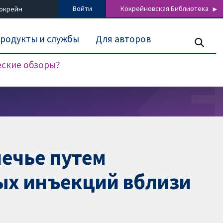
Войти
Кокрейновская Библиотека
Кокрейн
родукты и службы
Для авторов
еские обзоры?
лечье путем
ых инъекций вблизи