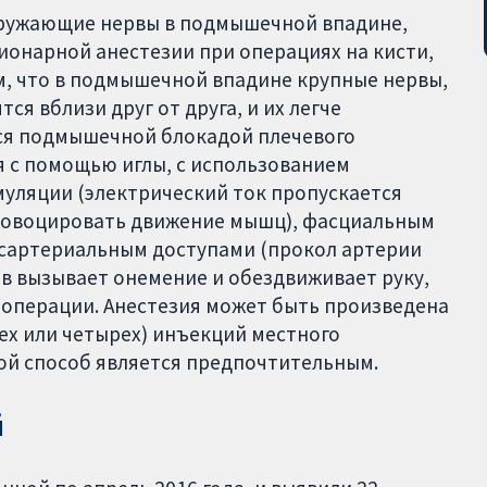
окружающие нервы в подмышечной впадине,
онарной анестезии при операциях на кисти,
ем, что в подмышечной впадине крупные нервы,
я вблизи друг от друга, и их легче
тся подмышечной блокадой плечевого
 с помощью иглы, с использованием
муляции (электрический ток пропускается
провоцировать движение мышц), фасциальным
нсартериальным доступами (прокол артерии
ов вызывает онемение и обездвиживает руку,
 операции. Анестезия может быть произведена
ех или четырех) инъекций местного
кой способ является предпочтительным.
й