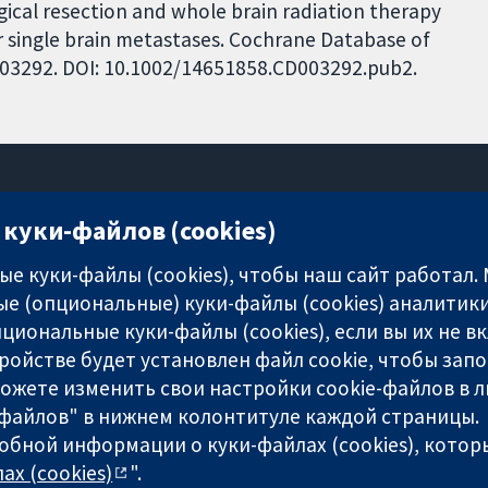
gical resection and whole brain radiation therapy
r single brain metastases. Cochrane Database of
CD003292. DOI: 10.1002/14651858.CD003292.pub2.
куки-файлов (cookies)
11-13 Cavendish Square
London
е куки-файлы (cookies), чтобы наш сайт работал.
W1G 0AN
е (опциональные) куки-файлы (cookies) аналитики
United Kingdom
циональные куки-файлы (cookies), если вы их не 
ройстве будет установлен файл cookie, чтобы зап
можете изменить свои настройки cookie-файлов в л
-файлов" в нижнем колонтитуле каждой страницы.
обной информации о куки-файлах (cookies), которы
any limited by guarantee (no. 03044323) registered in England & W
ах (cookies)
".