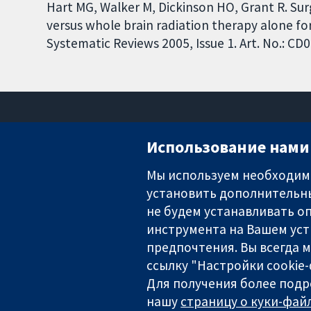
Hart MG, Walker M, Dickinson HO, Grant R. Sur
versus whole brain radiation therapy alone fo
Systematic Reviews 2005, Issue 1. Art. No.: 
Использование нами 
Мы используем необходимы
установить дополнительны
Надёжные доказательства
Информированные решения
не будем устанавливать оп
Во благо здоровья
инструмента на Вашем уст
предпочтения. Вы всегда 
ссылку "Настройки cookie
Для получения более подр
The Cochrane Collaboration is a charity (no. 1045921) and a comp
нашу
страницу о куки-файл