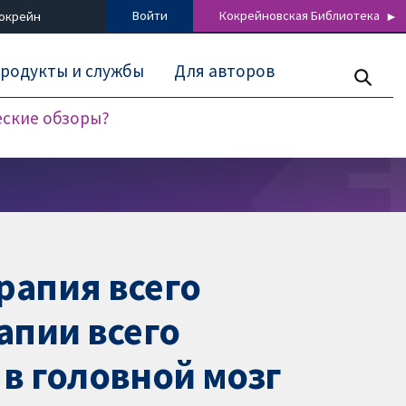
Войти
Кокрейновская Библиотека
Кокрейн
родукты и службы
Для авторов
еские обзоры?
рапия всего
апии всего
 в головной мозг