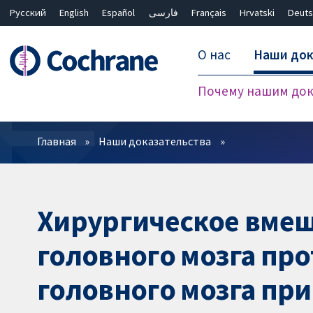
Русский
English
Español
فارسی
Français
Hrvatski
Deuts
О нас
Наши док
Почему нашим док
Фильтры
Главная
Наши доказательства
Хирургическое вмеш
головного мозга про
головного мозга при