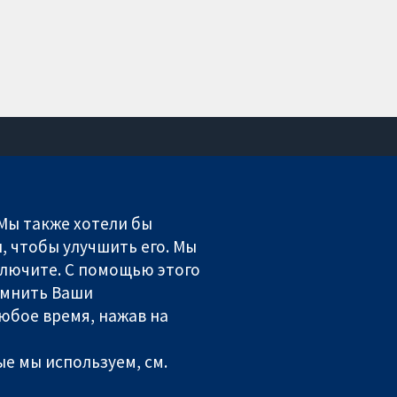
Связаться с нами
Новости
 Мы также хотели бы
Пресс-служба
, чтобы улучшить его. Мы
О нас
включите. С помощью этого
Работа
омнить Ваши
Cochrane Library
юбое время, нажав на
е мы используем, см.
ales. VAT registration number GB 718 2127 49.