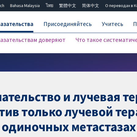
ch
Bahasa Malaysia
ไทย
繁體中文
简体中文
О переводах в 
азательства
Присоединяйтесь
Учитесь
П
азательствам доверяют
Что такое систематич
Закрыть поиск ✖
ательство и лучевая те
тив только лучевой тер
 одиночных метастазах