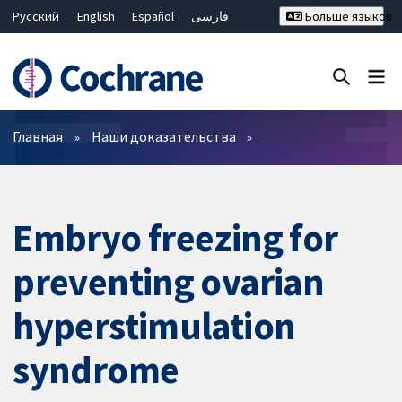
Русский
English
Español
فارسی
Больше языков
Français
Hrvatski
Deutsch
Bahasa Malaysia
ไทย
繁體中文
简体中文
Закрыть поиск ✖
Фильтры
Главная
Наши доказательства
Embryo freezing for
preventing ovarian
hyperstimulation
syndrome