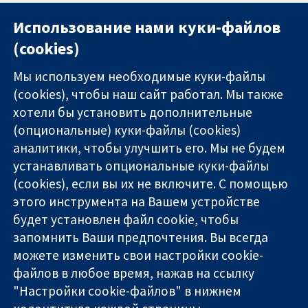
Использование нами куки-файлов
(cookies)
Мы используем необходимые куки-файлы
(cookies), чтобы наш сайт работал. Мы также
хотели бы установить дополнительные
(опциональные) куки-файлы (cookies)
аналитики, чтобы улучшить его. Мы не будем
11-13 Cavendish
Связаться с
устанавливать опциональные куки-файлы
Square
нами
(cookies), если вы их не включите. С помощью
Надёжные
London
Новости
этого инструмента на Вашем устройстве
доказательства
W1G 0AN
Пресс-
Информированные
United Kingdom
служба
будет установлен файл cookie, чтобы
решения
О нас
запомнить Ваши предпочтения. Вы всегда
Во благо
Работа
можете изменить свои настройки cookie-
здоровья
Cochrane
файлов в любое время, нажав на ссылку
Library
"Настройки cookie-файлов" в нижнем