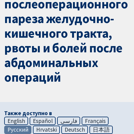
послеоперационного
пареза желудочно-
кишечного тракта,
рвоты и болей после
абдоминальных
операций
Также доступно в
English
Español
فارسی
Français
Русский
Hrvatski
Deutsch
日本語