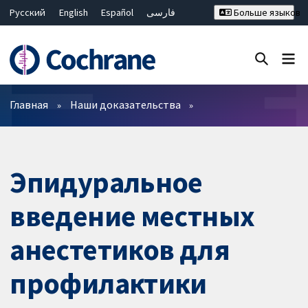
Русский
English
Español
فارسی
Больше языков
Français
Hrvatski
Deutsch
Bahasa Malaysia
ไทย
繁體中文
简体中文
Закрыть поиск ✖
Фильтры
Главная
Наши доказательства
Эпидуральное
введение местных
анестетиков для
профилактики