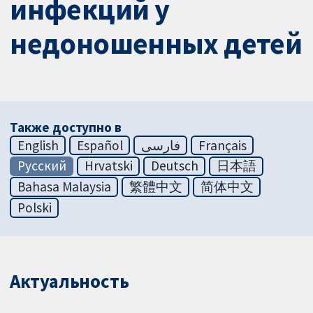
инфекций у
недоношенных детей
Также доступно в
English
Español
فارسی
Français
Русский
Hrvatski
Deutsch
日本語
Bahasa Malaysia
繁體中文
简体中文
Polski
Актуальность