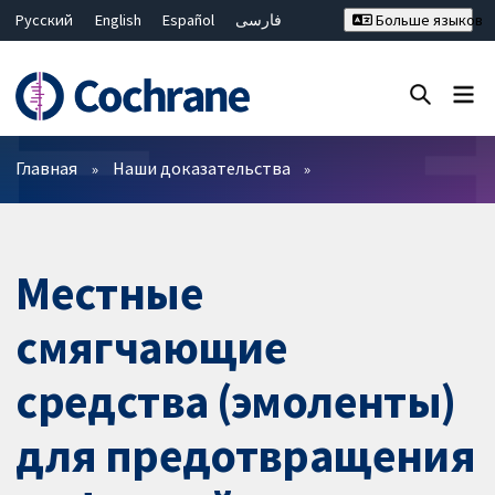
Русский
English
Español
فارسی
Больше языков
Français
Hrvatski
Deutsch
Bahasa Malaysia
ไทย
繁體中文
简体中文
Закрыть поиск ✖
Фильтры
Главная
Наши доказательства
Местные
смягчающие
средства (эмоленты)
для предотвращения