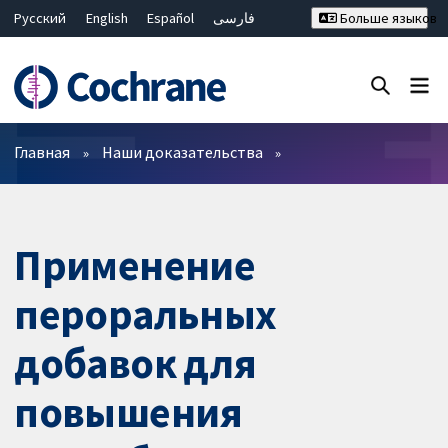
Русский
English
Español
فارسی
Больше языков
Français
Hrvatski
Deutsch
Bahasa Malaysia
ไทย
繁體中文
简体中文
Закрыть поиск ✖
Фильтры
Главная
Наши доказательства
Применение
пероральных
добавок для
повышения