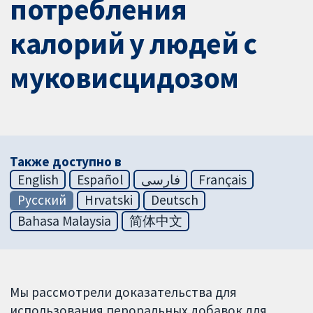
потребления
калорий у людей с
муковисцидозом
Также доступно в
English
Español
فارسی
Français
Русский
Hrvatski
Deutsch
Bahasa Malaysia
简体中文
Мы рассмотрели доказательства для
использования пероральных добавок для