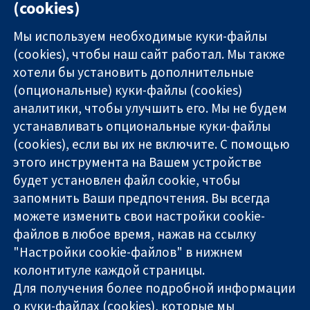
(cookies)
Мы используем необходимые куки-файлы
(cookies), чтобы наш сайт работал. Мы также
хотели бы установить дополнительные
(опциональные) куки-файлы (cookies)
аналитики, чтобы улучшить его. Мы не будем
11-13 Cavendish
Связаться с
устанавливать опциональные куки-файлы
Square
нами
(cookies), если вы их не включите. С помощью
Надёжные
London
Новости
этого инструмента на Вашем устройстве
доказательства
W1G 0AN
Пресс-
Информированные
будет установлен файл cookie, чтобы
United Kingdom
служба
решения
О нас
запомнить Ваши предпочтения. Вы всегда
Во благо
Работа
можете изменить свои настройки cookie-
здоровья
Cochrane
файлов в любое время, нажав на ссылку
Library
"Настройки cookie-файлов" в нижнем
колонтитуле каждой страницы.
Для получения более подробной информации
The Cochrane Collaboration is a charity (no. 1045921) and a
о куки-файлах (cookies), которые мы
company limited by guarantee (no. 03044323) registered in