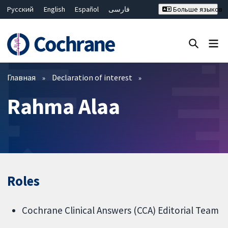
Русский
English
Español
فارسی
Больше языков
Français
Hrvatski
Deutsch
Bahasa Malaysia
ไทย
繁體中文
简体中文
Закрыть поиск ✖
Фильтры
Главная
Declaration of interest
Rahma Alaa
Roles
Cochrane Clinical Answers (CCA) Editorial Team