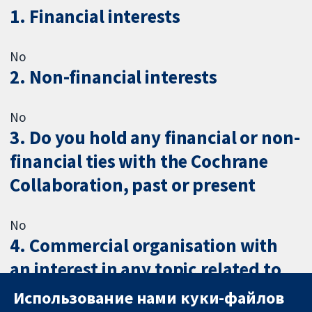
1. Financial interests
No
2. Non-financial interests
No
3. Do you hold any financial or non-
financial ties with the Cochrane
Collaboration, past or present
No
4. Commercial organisation with
an interest in any topic related to
health care or medical research
Использование нами куки-файлов