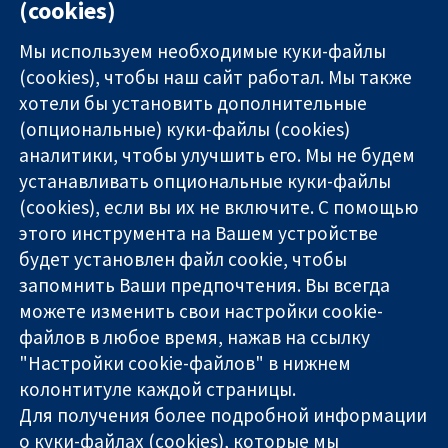
(cookies)
No
Мы используем необходимые куки-файлы
(cookies), чтобы наш сайт работал. Мы также
хотели бы установить дополнительные
(опциональные) куки-файлы (cookies)
аналитики, чтобы улучшить его. Мы не будем
11-13 Cavendish
Связаться с
устанавливать опциональные куки-файлы
Square
нами
(cookies), если вы их не включите. С помощью
Надёжные
London
Новости
этого инструмента на Вашем устройстве
доказательства
W1G 0AN
Пресс-
Информированные
будет установлен файл cookie, чтобы
United Kingdom
служба
решения
О нас
запомнить Ваши предпочтения. Вы всегда
Во благо
Работа
можете изменить свои настройки cookie-
здоровья
Cochrane
файлов в любое время, нажав на ссылку
Library
"Настройки cookie-файлов" в нижнем
колонтитуле каждой страницы.
Для получения более подробной информации
The Cochrane Collaboration is a charity (no. 1045921) and a
о куки-файлах (cookies), которые мы
company limited by guarantee (no. 03044323) registered in