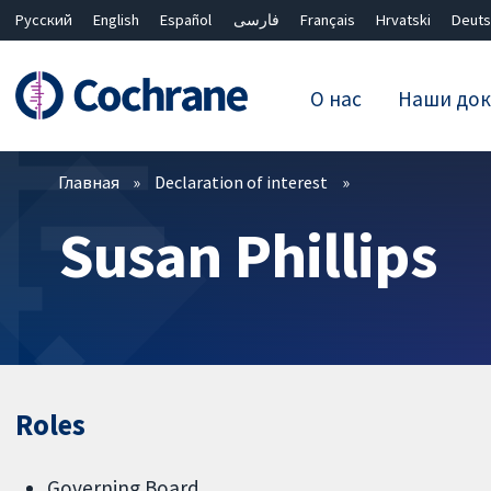
Русский
English
Español
فارسی
Français
Hrvatski
Deuts
О нас
Наши док
Фильтры
Главная
Declaration of interest
Susan Phillips
Roles
Governing Board