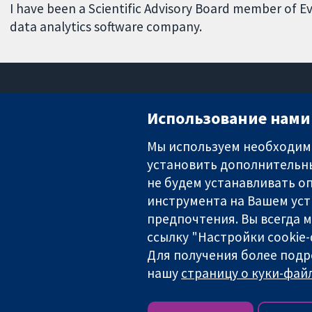
I have been a Scientific Advisory Board member of Evid
data analytics software company.
Использование нами 
Мы используем необходимы
установить дополнительны
Надёжные доказательства
Информированные решения
не будем устанавливать оп
Во благо здоровья
инструмента на Вашем уст
предпочтения. Вы всегда 
ссылку "Настройки cookie
The Cochrane Collaboration is a charity (no. 1045921) and a comp
Для получения более подр
нашу
страницу о куки-файл
Copyright © 2026 The Cochrane Collaboration
Условия использования веб