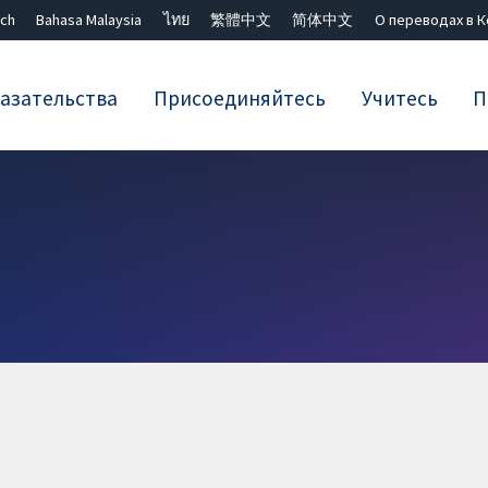
ch
Bahasa Malaysia
ไทย
繁體中文
简体中文
О переводах в 
азательства
Присоединяйтесь
Учитесь
П
Закрыть поиск ✖