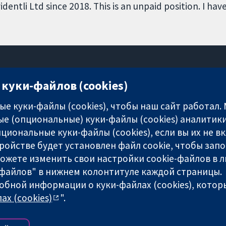
entli Ltd since 2018. This is an unpaid position. I have
куки-файлов (cookies)
11-13 Cavendish Square
London
е куки-файлы (cookies), чтобы наш сайт работал.
W1G 0AN
е (опциональные) куки-файлы (cookies) аналитики
United Kingdom
циональные куки-файлы (cookies), если вы их не 
ройстве будет установлен файл cookie, чтобы зап
можете изменить свои настройки cookie-файлов в л
-файлов" в нижнем колонтитуле каждой страницы.
any limited by guarantee (no. 03044323) registered in England & W
обной информации о куки-файлах (cookies), которы
ах (cookies)
".
-сайта
|
Отказ от ответственности
|
Конфиденциальность
|
По