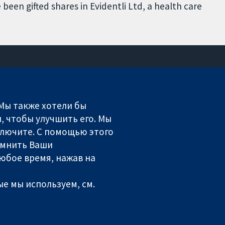
 been gifted shares in Evidentli Ltd, a health care
Связаться с нами
Новости
 Мы также хотели бы
Пресс-служба
, чтобы улучшить его. Мы
О нас
включите. С помощью этого
Работа
омнить Ваши
Cochrane Library
юбое время, нажав на
ales. VAT registration number GB 718 2127 49.
е мы используем, см.
литика использования куки-файлов
|
Настройки куки-файлов