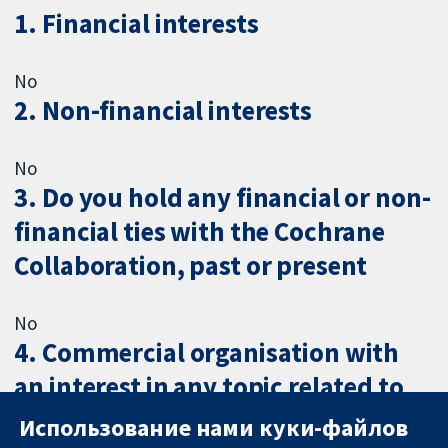
1. Financial interests
No
2. Non-financial interests
No
3. Do you hold any financial or non-
financial ties with the Cochrane
Collaboration, past or present
No
4. Commercial organisation with
an interest in any topic related to
health care or medical research
Использование нами куки-файлов