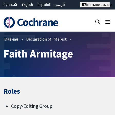
Русский
English
Español
فارسی
Больше языков
Français
Hrvatski
Deutsch
Bahasa Malaysia
ไทย
繁體中文
简体中文
Закрыть поиск ✖
Фильтры
Главная
Declaration of interest
Faith Armitage
Roles
Copy-Editing Group