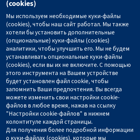
(cookies)
No
Мы используем необходимые куки-файлы
(cookies), чтобы наш сайт работал. Мы также
хотели бы установить дополнительные
(опциональные) куки-файлы (cookies)
аналитики, чтобы улучшить его. Мы не будем
11-13 Cavendish
Связаться с
устанавливать опциональные куки-файлы
Square
нами
(cookies), если вы их не включите. С помощью
Надёжные
London
Новости
этого инструмента на Вашем устройстве
доказательства
W1G 0AN
Пресс-
Информированные
будет установлен файл cookie, чтобы
United Kingdom
служба
решения
О нас
запомнить Ваши предпочтения. Вы всегда
Во благо
Работа
можете изменить свои настройки cookie-
здоровья
Cochrane
файлов в любое время, нажав на ссылку
Library
"Настройки cookie-файлов" в нижнем
колонтитуле каждой страницы.
Для получения более подробной информации
The Cochrane Collaboration is a charity (no. 1045921) and a
о куки-файлах (cookies), которые мы
company limited by guarantee (no. 03044323) registered in