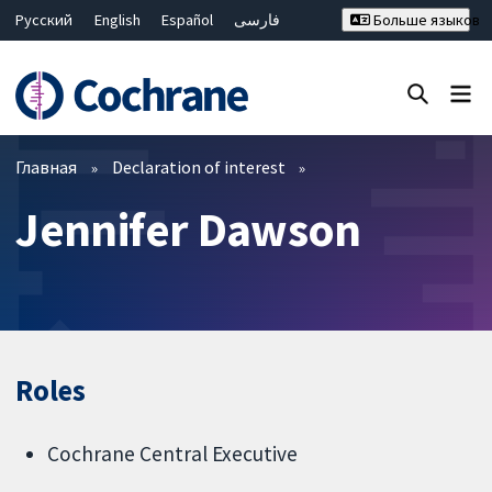
Русский
English
Español
فارسی
Больше языков
Français
Hrvatski
Deutsch
Bahasa Malaysia
ไทย
繁體中文
简体中文
Закрыть поиск ✖
Фильтры
Главная
Declaration of interest
Jennifer Dawson
Roles
Cochrane Central Executive