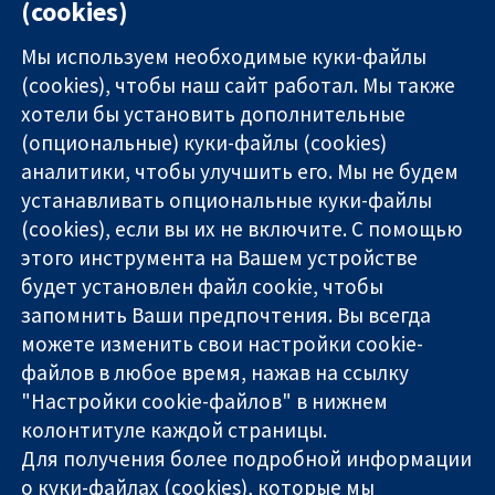
(cookies)
No
Мы используем необходимые куки-файлы
(cookies), чтобы наш сайт работал. Мы также
хотели бы установить дополнительные
(опциональные) куки-файлы (cookies)
аналитики, чтобы улучшить его. Мы не будем
11-13 Cavendish
Связаться с
устанавливать опциональные куки-файлы
Square
нами
(cookies), если вы их не включите. С помощью
Надёжные
London
Новости
этого инструмента на Вашем устройстве
доказательства
W1G 0AN
Пресс-
Информированные
будет установлен файл cookie, чтобы
United Kingdom
служба
решения
О нас
запомнить Ваши предпочтения. Вы всегда
Во благо
Работа
можете изменить свои настройки cookie-
здоровья
Cochrane
файлов в любое время, нажав на ссылку
Library
"Настройки cookie-файлов" в нижнем
колонтитуле каждой страницы.
Для получения более подробной информации
The Cochrane Collaboration is a charity (no. 1045921) and a
о куки-файлах (cookies), которые мы
company limited by guarantee (no. 03044323) registered in