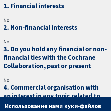
1. Financial interests
No
2. Non-financial interests
No
3. Do you hold any financial or non-
financial ties with the Cochrane
Collaboration, past or present
No
4. Commercial organisation with
an interest in any topic related to
health care or medical research
Использование нами куки-файлов