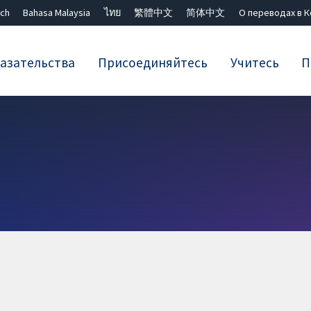
ch
Bahasa Malaysia
ไทย
繁體中文
简体中文
О переводах в 
азательства
Присоединяйтесь
Учитесь
П
Закрыть поиск ✖