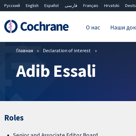
Русский
English
Español
فارسی
Français
Hrvatski
Deuts
О нас
Наши док
Фильтры
Главная
Declaration of interest
Adib Essali
Roles
Senior and Associate Editor Board