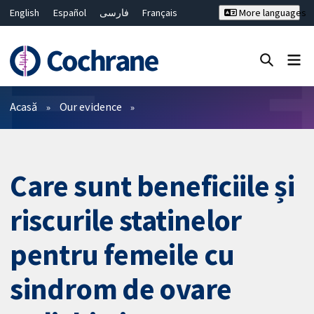
English
Español
فارسی
Français
More languages
Русский
Hrvatski
Deutsch
Bahasa Malaysia
ไทย
繁體中文
简体中文
Close search ✖
Filtre
Acasă
Our evidence
Care sunt beneficiile și
riscurile statinelor
pentru femeile cu
sindrom de ovare