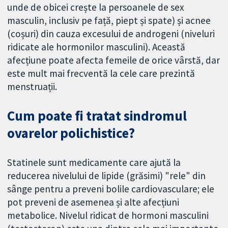
unde de obicei crește la persoanele de sex
masculin, inclusiv pe față, piept și spate) și acnee
(coșuri) din cauza excesului de androgeni (niveluri
ridicate ale hormonilor masculini). Această
afecțiune poate afecta femeile de orice vârstă, dar
este mult mai frecventă la cele care prezintă
menstruații.
Cum poate fi tratat sindromul
ovarelor polichistice?
Statinele sunt medicamente care ajută la
reducerea nivelului de lipide (grăsimi) "rele" din
sânge pentru a preveni bolile cardiovasculare; ele
pot preveni de asemenea și alte afecțiuni
metabolice. Nivelul ridicat de hormoni masculini