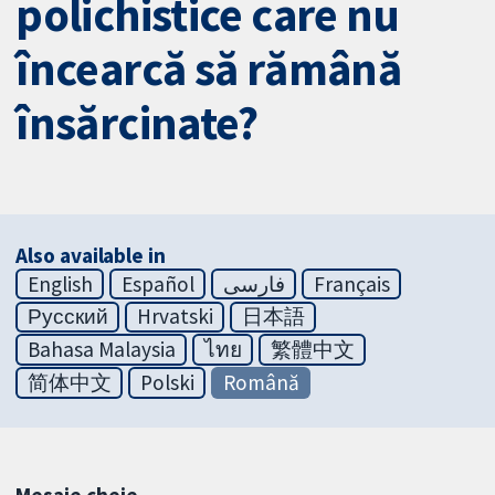
polichistice care nu
încearcă să rămână
însărcinate?
Also available in
English
Español
فارسی
Français
Русский
Hrvatski
日本語
Bahasa Malaysia
ไทย
繁體中文
简体中文
Polski
Română
Mesaje cheie