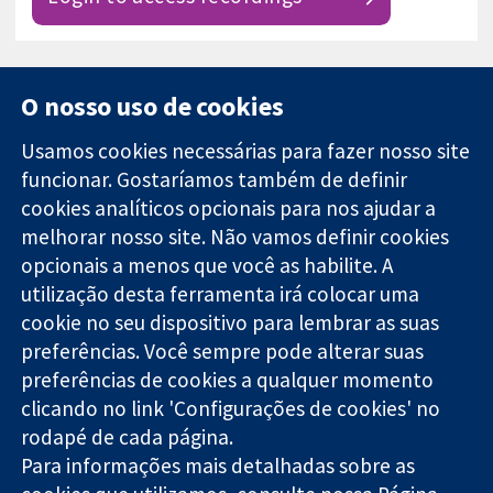
O nosso uso de cookies
Usamos cookies necessárias para fazer nosso site
funcionar. Gostaríamos também de definir
11-13 Cavendish
Contato
cookies analíticos opcionais para nos ajudar a
Square
Notícias
melhorar nosso site. Não vamos definir cookies
Evidências
Londres
Assessoria de
confiáveis.
opcionais a menos que você as habilite. A
W1G 0AN
imprensa
Decisões
Reino Unido
Sobre nós
utilização desta ferramenta irá colocar uma
informadas.
Emprego
cookie no seu dispositivo para lembrar as suas
Melhor saúde.
Cochrane
preferências. Você sempre pode alterar suas
Library
preferências de cookies a qualquer momento
clicando no link 'Configurações de cookies' no
rodapé de cada página.
A Cochrane Collaboration é uma organização sem fins lucrativos
Para informações mais detalhadas sobre as
(caridade nº 1045921) e uma empresa limitada por garantia (nº
03044323) registrada na Inglaterra e no País de Gales.