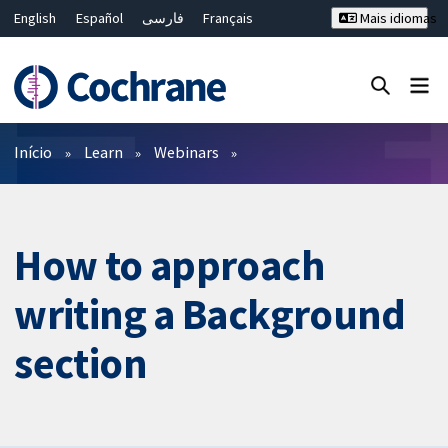
English
Español
فارسی
Français
Mais idiomas
Русский
Hrvatski
Deutsch
Bahasa Malaysia
ไทย
繁體中文
简体中文
Close search ✖
Filtros
Início
Learn
Webinars
How to approach
writing a Background
section