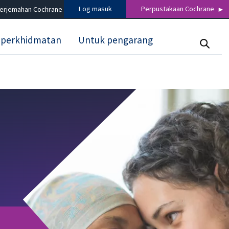
Log masuk
Perpustakaan Cochrane
terjemahan Cochrane
 perkhidmatan
Untuk pengarang