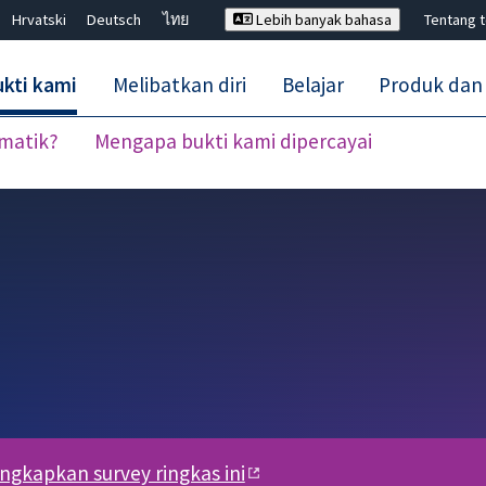
Hrvatski
Deutsch
ไทย
Lebih banyak bahasa
Tentang 
kti kami
Melibatkan diri
Belajar
Produk dan
ematik?
Mengapa bukti kami dipercayai
Tutup carian ✖
engkapkan survey ringkas ini