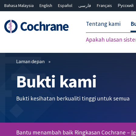
Bahasa Malaysia
English
Español
فارسی
Français
Русский
繁體中文
简体中文
Tentang kami
Bu
Apakah ulasan sist
Penapis
Laman depan
Bukti kami
Bukti kesihatan berkualiti tinggi untuk semua
Bantu menambah baik Ringkasan Cochrane –
l