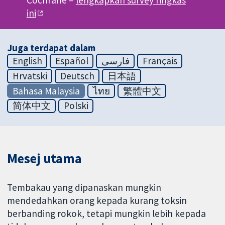
Cochrane –
lengkapkan survey ringkas
ini
Juga terdapat dalam
English
Español
فارسی
Français
Hrvatski
Deutsch
日本語
Bahasa Malaysia
ไทย
繁體中文
简体中文
Polski
Mesej utama
Tembakau yang dipanaskan mungkin
mendedahkan orang kepada kurang toksin
berbanding rokok, tetapi mungkin lebih kepada