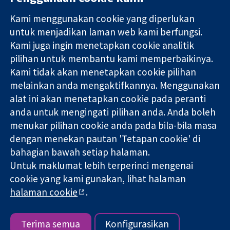
Kami menggunakan cookie yang diperlukan
11-13 Cavendish
Hubungi kita
untuk menjadikan laman web kami berfungsi.
Square
Berita
Kami juga ingin menetapkan cookie analitik
Bukti yang
London
Pejabat
pilihan untuk membantu kami memperbaikinya.
dipercayai.
W1G 0AN
akhbar
keputusan
Kami tidak akan menetapkan cookie pilihan
United Kingdom
Perihal Kami
termaklum
Pekerjaan
melainkan anda mengaktifkannya. Menggunakan
Kesihatan yang
Cochrane
alat ini akan menetapkan cookie pada peranti
lebih baik
Library
anda untuk mengingati pilihan anda. Anda boleh
menukar pilihan cookie anda pada bila-bila masa
dengan menekan pautan 'Tetapan cookie' di
Kolaborasi Cochrane ialah sebuah badan amal (no. 1045921) dan
bahagian bawah setiap halaman.
sebuah syarikat terhad oleh jaminan (no. 03044323) yang
Untuk maklumat lebih terperinci mengenai
berdaftar di England & Wales. Nombor pendaftaran VAT GB 718
2127 49.
cookie yang kami gunakan, lihat halaman
halaman cookie
.
Hak Cipta © 2026 Kolabrasi Cochrane
Terma & Syarat Laman Web
|
Penafian
|
Kerahsiaan
|
Dasar
cookie
|
Tetapan cookie
Terima semua
Konfigurasikan