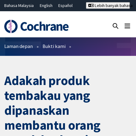
Bahasa Malaysia
English
Español
Lebih banyak bahasa
فارسی
Français
Русский
Hrvatski
Deutsch
ไทย
繁體中文
简体中文
Tutup carian ✖
Penapis
Laman depan
Bukti kami
Adakah produk
tembakau yang
dipanaskan
membantu orang