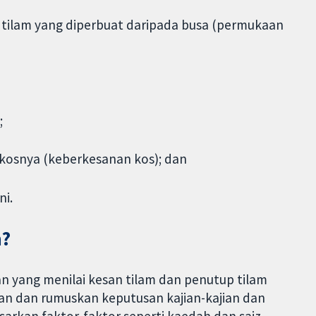
p tilam yang diperbuat daripada busa (permukaan
;
kosnya (keberkesanan kos); dan
ni.
n?
n yang menilai kesan tilam dan penutup tilam
an dan rumuskan keputusan kajian-kajian dan
sarkan faktor-faktor seperti kaedah dan saiz