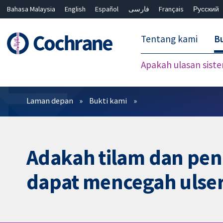
Bahasa Malaysia
English
Español
فارسی
Français
Русский
繁體中文
简体中文
Tentang kami
Bu
Apakah ulasan sist
Penapis
Laman depan
Bukti kami
Adakah tilam dan pen
dapat mencegah ulse