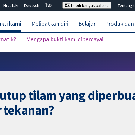
Hrvatski
Deutsch
ไทย
Lebih banyak bahasa
Tentang 
kti kami
Melibatkan diri
Belajar
Produk dan
ematik?
Mengapa bukti kami dipercayai
Tutup carian ✖
utup tilam yang diperbu
r tekanan?