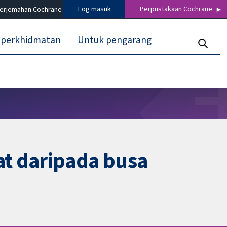
Log masuk
Perpustakaan Cochrane
terjemahan Cochrane
 perkhidmatan
Untuk pengarang
at daripada busa