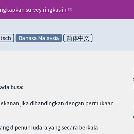
engkapkan survey ringkas ini
tsch
Bahasa Malaysia
简体中文
pada busa:
 tekanan jika dibandingkan dengan permukaan
ang dipenuhi udara yang secara berkala