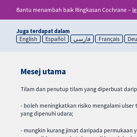
Bantu menambah baik Ringkasan Cochrane –
l
Juga terdapat dalam
English
Español
فارسی
Français
Deu
Mesej utama
Tilam dan penutup tilam yang diperbuat dari
- boleh meningkatkan risiko mengalami ulser
yang dipenuhi udara;
- mungkin kurang jimat daripada permukaan y