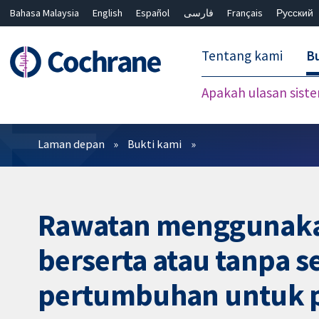
Bahasa Malaysia
English
Español
فارسی
Français
Русский
繁體中文
简体中文
Tentang kami
Bu
Apakah ulasan sist
Penapis
Laman depan
Bukti kami
Rawatan menggunakan
berserta atau tanpa se
pertumbuhan untuk p