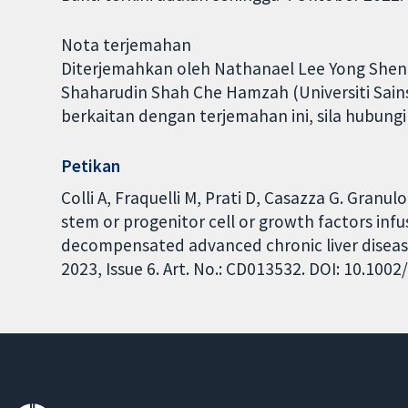
Nota terjemahan
Diterjemahkan oleh Nathanael Lee Yong Sheng
Shaharudin Shah Che Hamzah (Universiti Sain
berkaitan dengan terjemahan ini, sila hubun
Petikan
Colli A, Fraquelli M, Prati D, Casazza G. Granu
stem or progenitor cell or growth factors inf
decompensated advanced chronic liver diseas
2023, Issue 6. Art. No.: CD013532. DOI: 10.10