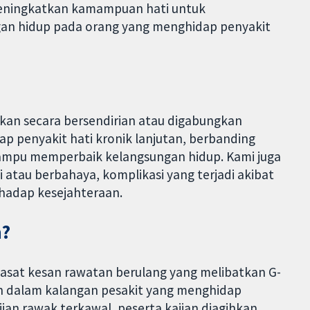
eningkatkan kamampuan hati untuk
gan hidup pada orang yang menghidap penyakit
ikan secara bersendirian atau digabungkan
p penyakit hati kronik lanjutan, berbanding
ampu memperbaik kelangsungan hidup. Kami juga
i atau berbahaya, komplikasi yang terjadi akibat
rhadap kesejahteraan.
n?
iasat kesan rawatan berulang yang melibatkan G-
in dalam kalangan pesakit yang menghidap
jian rawak terkawal, peserta kajian diagihkan