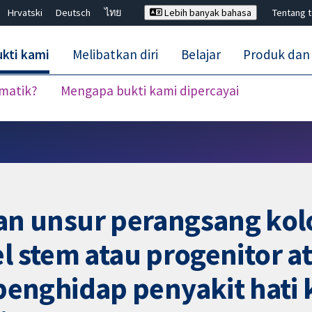
Hrvatski
Deutsch
ไทย
Lebih banyak bahasa
Tentang 
kti kami
Melibatkan diri
Belajar
Produk dan
ematik?
Mengapa bukti kami dipercayai
Tutup carian ✖
 unsur perangsang kolo
l stem atau progenitor at
enghidap penyakit hati 