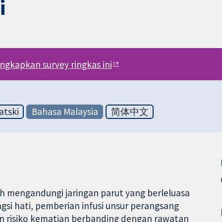
i
engkapkan survey ringkas ini
atski
Bahasa Malaysia
简体中文
ah mengandungi jaringan parut yang berleluasa
ngsi hati, pemberian infusi unsur perangsang
an risiko kematian berbanding dengan rawatan