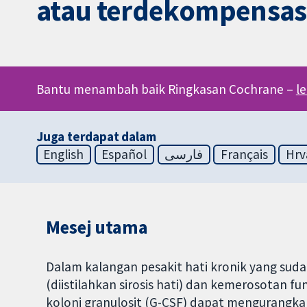
atau terdekompensas
Bantu menambah baik Ringkasan Cochrane –
l
Juga terdapat dalam
English
Español
فارسی
Français
Hrv
Mesej utama
Dalam kalangan pesakit hati kronik yang sud
(diistilahkan sirosis hati) dan kemerosotan fu
koloni granulosit (G-CSF) dapat mengurangk