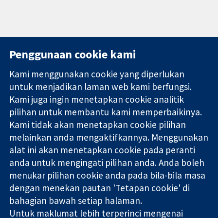
Penggunaan cookie kami
Kami menggunakan cookie yang diperlukan
11-13 Cavendish
Hubungi kita
untuk menjadikan laman web kami berfungsi.
Square
Berita
Kami juga ingin menetapkan cookie analitik
Bukti yang
London
Pejabat
pilihan untuk membantu kami memperbaikinya.
dipercayai.
W1G 0AN
akhbar
keputusan
Kami tidak akan menetapkan cookie pilihan
United Kingdom
Perihal Kami
termaklum
Pekerjaan
melainkan anda mengaktifkannya. Menggunakan
Kesihatan yang
Cochrane
alat ini akan menetapkan cookie pada peranti
lebih baik
Library
anda untuk mengingati pilihan anda. Anda boleh
menukar pilihan cookie anda pada bila-bila masa
dengan menekan pautan 'Tetapan cookie' di
Kolaborasi Cochrane ialah sebuah badan amal (no. 1045921) dan
bahagian bawah setiap halaman.
sebuah syarikat terhad oleh jaminan (no. 03044323) yang
Untuk maklumat lebih terperinci mengenai
berdaftar di England & Wales. Nombor pendaftaran VAT GB 718