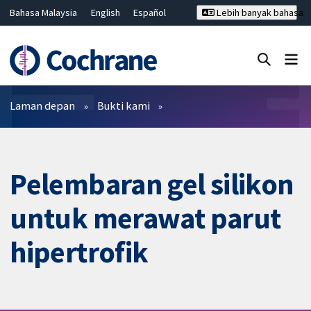
Bahasa Malaysia
English
Español
Lebih banyak bahasa
فارسی
Français
Русский
Hrvatski
Deutsch
ไทย
繁體中文
简体中文
Tutup carian ✖
Penapis
Laman depan
Bukti kami
Pelembaran gel silikon
untuk merawat parut
hipertrofik