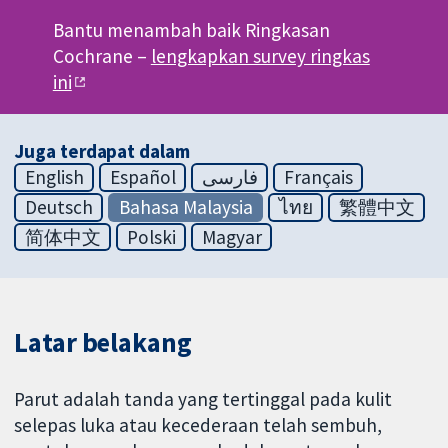
Bantu menambah baik Ringkasan
Cochrane –
lengkapkan survey ringkas
ini
Juga terdapat dalam
English
Español
فارسی
Français
Deutsch
Bahasa Malaysia
ไทย
繁體中文
简体中文
Polski
Magyar
Latar belakang
Parut adalah tanda yang tertinggal pada kulit
selepas luka atau kecederaan telah sembuh,