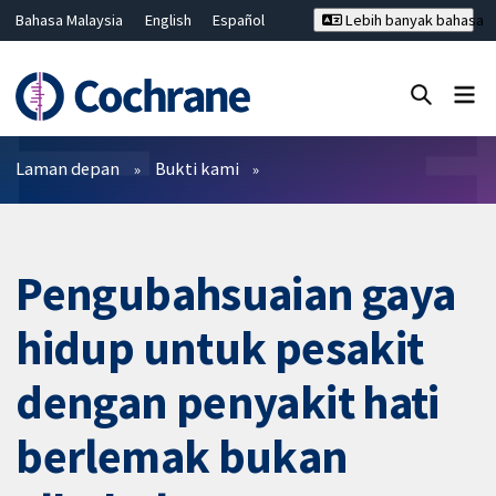
Bahasa Malaysia
English
Español
Lebih banyak bahasa
فارسی
Français
Русский
Hrvatski
Deutsch
ไทย
繁體中文
简体中文
Tutup carian ✖
Penapis
Laman depan
Bukti kami
Pengubahsuaian gaya
hidup untuk pesakit
dengan penyakit hati
berlemak bukan