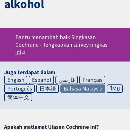
alkohol
Bantu menambah baik Ringkasan
Cochrane –
lengkapkan survey ringkas
ini
Juga terdapat dalam
English
Español
فارسی
Français
Português
日本語
Bahasa Malaysia
ไทย
简体中文
Apakah matlamat Ulasan Cochrane ini?