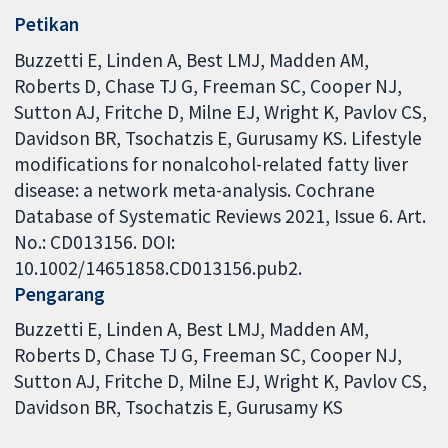
Petikan
Buzzetti E, Linden A, Best LMJ, Madden AM,
Roberts D, Chase TJ G, Freeman SC, Cooper NJ,
Sutton AJ, Fritche D, Milne EJ, Wright K, Pavlov CS,
Davidson BR, Tsochatzis E, Gurusamy KS. Lifestyle
modifications for nonalcohol-related fatty liver
disease: a network meta-analysis. Cochrane
Database of Systematic Reviews 2021, Issue 6. Art.
No.: CD013156. DOI:
10.1002/14651858.CD013156.pub2.
Pengarang
Buzzetti E
Linden A
Best LMJ
Madden AM
Roberts D
Chase TJ G
Freeman SC
Cooper NJ
Sutton AJ
Fritche D
Milne EJ
Wright K
Pavlov CS
Davidson BR
Tsochatzis E
Gurusamy KS