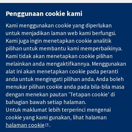
Penggunaan cookie kami
Kami menggunakan cookie yang diperlukan
11-13 Cavendish
Hubungi kita
untuk menjadikan laman web kami berfungsi.
Square
Berita
Kami juga ingin menetapkan cookie analitik
Bukti yang
London
Pejabat
pilihan untuk membantu kami memperbaikinya.
dipercayai.
W1G 0AN
akhbar
keputusan
Kami tidak akan menetapkan cookie pilihan
United Kingdom
Perihal Kami
termaklum
Pekerjaan
melainkan anda mengaktifkannya. Menggunakan
Kesihatan yang
Cochrane
alat ini akan menetapkan cookie pada peranti
lebih baik
Library
anda untuk mengingati pilihan anda. Anda boleh
menukar pilihan cookie anda pada bila-bila masa
dengan menekan pautan 'Tetapan cookie' di
Kolaborasi Cochrane ialah sebuah badan amal (no. 1045921) dan
bahagian bawah setiap halaman.
sebuah syarikat terhad oleh jaminan (no. 03044323) yang
Untuk maklumat lebih terperinci mengenai
berdaftar di England & Wales. Nombor pendaftaran VAT GB 718
cookie yang kami gunakan, lihat halaman
2127 49.
halaman cookie
.
Hak Cipta © 2026 Kolabrasi Cochrane