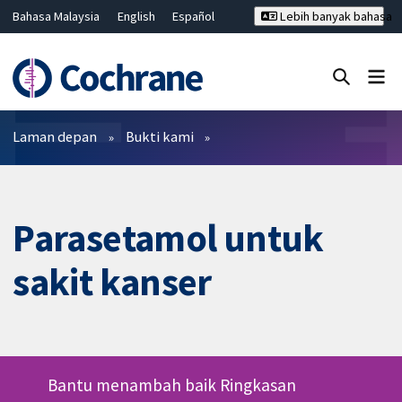
Bahasa Malaysia
English
Español
Lebih banyak bahasa
فارسی
Français
Русский
Hrvatski
Deutsch
ไทย
繁體中文
简体中文
Tutup carian ✖
Penapis
Laman depan
Bukti kami
Parasetamol untuk
sakit kanser
Bantu menambah baik Ringkasan