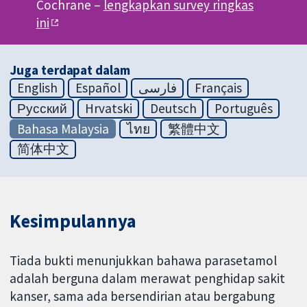
Cochrane –
lengkapkan survey ringkas
ini
Juga terdapat dalam
English
Español
فارسی
Français
Русский
Hrvatski
Deutsch
Português
Bahasa Malaysia
ไทย
繁體中文
简体中文
Kesimpulannya
Tiada bukti menunjukkan bahawa parasetamol
adalah berguna dalam merawat penghidap sakit
kanser, sama ada bersendirian atau bergabung