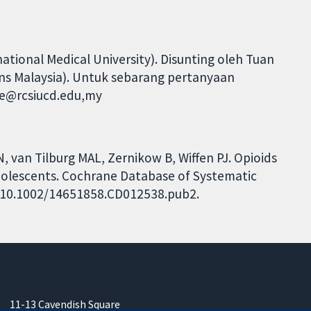
ional Medical University). Disunting oleh Tuan
ns Malaysia). Untuk sebarang pertanyaan
ane@rcsiucd.edu,my
N, van Tilburg MAL, Zernikow B, Wiffen PJ. Opioids
adolescents. Cochrane Database of Systematic
I: 10.1002/14651858.CD012538.pub2.
11-13 Cavendish Square