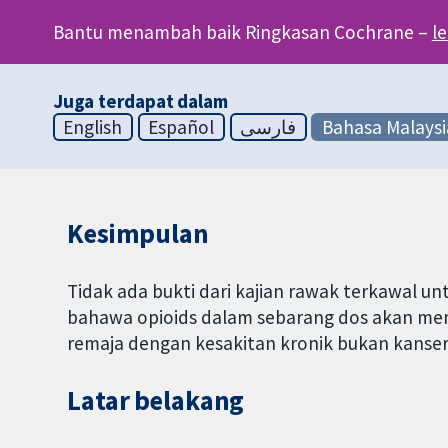
Bantu menambah baik Ringkasan Cochrane –
l
Juga terdapat dalam
English
Español
فارسی
Bahasa Malaysi
Kesimpulan
Tidak ada bukti dari kajian rawak terkawal
bahawa opioids dalam sebarang dos akan mem
remaja dengan kesakitan kronik bukan kanser
Latar belakang