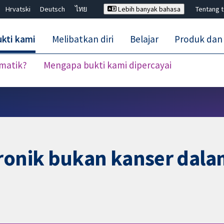
Hrvatski
Deutsch
ไทย
Lebih banyak bahasa
Tentang 
kti kami
Melibatkan diri
Belajar
Produk dan
ematik?
Mengapa bukti kami dipercayai
Tutup carian ✖
kronik bukan kanser dal