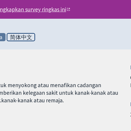
engkapkan survey ringkas ini
a
简体中文
 untuk menyokong atau menafikan cadangan
berikan kelegaan sakit untuk kanak-kanak atau
.kanak-kanak atau remaja.