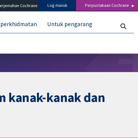
Log masuk
Perpustakaan Cochrane
terjemahan Cochrane
 perkhidmatan
Untuk pengarang
am kanak-kanak dan