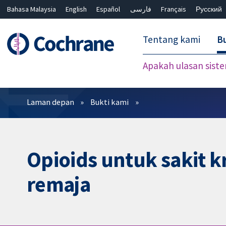
Bahasa Malaysia
English
Español
فارسی
Français
Русский
繁體中文
简体中文
Tentang kami
Bu
Apakah ulasan sist
Penapis
Laman depan
Bukti kami
Opioids untuk sakit 
remaja